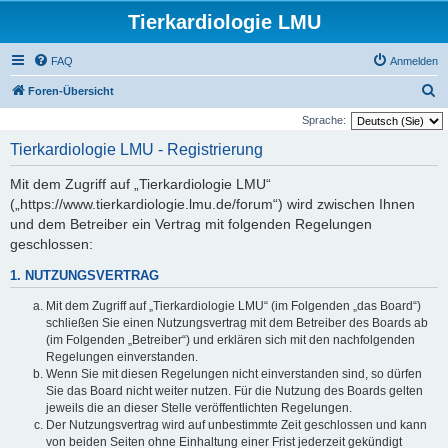
Tierkardiologie LMU
FAQ
Anmelden
S
Foren-Übersicht
u
Sprache:
c
Tierkardiologie LMU - Registrierung
h
Mit dem Zugriff auf „Tierkardiologie LMU“
e
(„https://www.tierkardiologie.lmu.de/forum“) wird zwischen Ihnen
und dem Betreiber ein Vertrag mit folgenden Regelungen
geschlossen:
1. NUTZUNGSVERTRAG
Mit dem Zugriff auf „Tierkardiologie LMU“ (im Folgenden „das Board“)
schließen Sie einen Nutzungsvertrag mit dem Betreiber des Boards ab
(im Folgenden „Betreiber“) und erklären sich mit den nachfolgenden
Regelungen einverstanden.
Wenn Sie mit diesen Regelungen nicht einverstanden sind, so dürfen
Sie das Board nicht weiter nutzen. Für die Nutzung des Boards gelten
jeweils die an dieser Stelle veröffentlichten Regelungen.
Der Nutzungsvertrag wird auf unbestimmte Zeit geschlossen und kann
von beiden Seiten ohne Einhaltung einer Frist jederzeit gekündigt