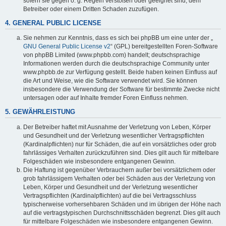
sofern sie gegen o. g. Regeln verstoßen oder geeignet sind, dem
Betreiber oder einem Dritten Schaden zuzufügen.
4. GENERAL PUBLIC LICENSE
Sie nehmen zur Kenntnis, dass es sich bei phpBB um eine unter der „
GNU General Public License v2
“ (GPL) bereitgestellten Foren-Software
von phpBB Limited (www.phpbb.com) handelt; deutschsprachige
Informationen werden durch die deutschsprachige Community unter
www.phpbb.de zur Verfügung gestellt. Beide haben keinen Einfluss auf
die Art und Weise, wie die Software verwendet wird. Sie können
insbesondere die Verwendung der Software für bestimmte Zwecke nicht
untersagen oder auf Inhalte fremder Foren Einfluss nehmen.
5. GEWÄHRLEISTUNG
Der Betreiber haftet mit Ausnahme der Verletzung von Leben, Körper
und Gesundheit und der Verletzung wesentlicher Vertragspflichten
(Kardinalpflichten) nur für Schäden, die auf ein vorsätzliches oder grob
fahrlässiges Verhalten zurückzuführen sind. Dies gilt auch für mittelbare
Folgeschäden wie insbesondere entgangenen Gewinn.
Die Haftung ist gegenüber Verbrauchern außer bei vorsätzlichem oder
grob fahrlässigem Verhalten oder bei Schäden aus der Verletzung von
Leben, Körper und Gesundheit und der Verletzung wesentlicher
Vertragspflichten (Kardinalpflichten) auf die bei Vertragsschluss
typischerweise vorhersehbaren Schäden und im übrigen der Höhe nach
auf die vertragstypischen Durchschnittsschäden begrenzt. Dies gilt auch
für mittelbare Folgeschäden wie insbesondere entgangenen Gewinn.