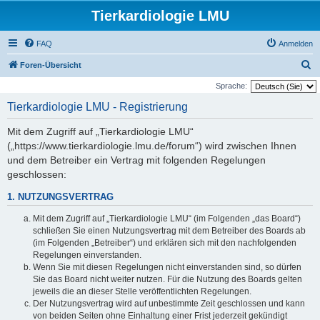
Tierkardiologie LMU
FAQ
Anmelden
S
Foren-Übersicht
u
Sprache:
c
Tierkardiologie LMU - Registrierung
h
Mit dem Zugriff auf „Tierkardiologie LMU“
e
(„https://www.tierkardiologie.lmu.de/forum“) wird zwischen Ihnen
und dem Betreiber ein Vertrag mit folgenden Regelungen
geschlossen:
1. NUTZUNGSVERTRAG
Mit dem Zugriff auf „Tierkardiologie LMU“ (im Folgenden „das Board“)
schließen Sie einen Nutzungsvertrag mit dem Betreiber des Boards ab
(im Folgenden „Betreiber“) und erklären sich mit den nachfolgenden
Regelungen einverstanden.
Wenn Sie mit diesen Regelungen nicht einverstanden sind, so dürfen
Sie das Board nicht weiter nutzen. Für die Nutzung des Boards gelten
jeweils die an dieser Stelle veröffentlichten Regelungen.
Der Nutzungsvertrag wird auf unbestimmte Zeit geschlossen und kann
von beiden Seiten ohne Einhaltung einer Frist jederzeit gekündigt