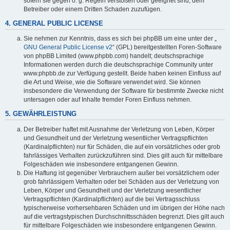
sofern sie gegen o. g. Regeln verstoßen oder geeignet sind, dem
Betreiber oder einem Dritten Schaden zuzufügen.
4. GENERAL PUBLIC LICENSE
Sie nehmen zur Kenntnis, dass es sich bei phpBB um eine unter der „
GNU General Public License v2
“ (GPL) bereitgestellten Foren-Software
von phpBB Limited (www.phpbb.com) handelt; deutschsprachige
Informationen werden durch die deutschsprachige Community unter
www.phpbb.de zur Verfügung gestellt. Beide haben keinen Einfluss auf
die Art und Weise, wie die Software verwendet wird. Sie können
insbesondere die Verwendung der Software für bestimmte Zwecke nicht
untersagen oder auf Inhalte fremder Foren Einfluss nehmen.
5. GEWÄHRLEISTUNG
Der Betreiber haftet mit Ausnahme der Verletzung von Leben, Körper
und Gesundheit und der Verletzung wesentlicher Vertragspflichten
(Kardinalpflichten) nur für Schäden, die auf ein vorsätzliches oder grob
fahrlässiges Verhalten zurückzuführen sind. Dies gilt auch für mittelbare
Folgeschäden wie insbesondere entgangenen Gewinn.
Die Haftung ist gegenüber Verbrauchern außer bei vorsätzlichem oder
grob fahrlässigem Verhalten oder bei Schäden aus der Verletzung von
Leben, Körper und Gesundheit und der Verletzung wesentlicher
Vertragspflichten (Kardinalpflichten) auf die bei Vertragsschluss
typischerweise vorhersehbaren Schäden und im übrigen der Höhe nach
auf die vertragstypischen Durchschnittsschäden begrenzt. Dies gilt auch
für mittelbare Folgeschäden wie insbesondere entgangenen Gewinn.