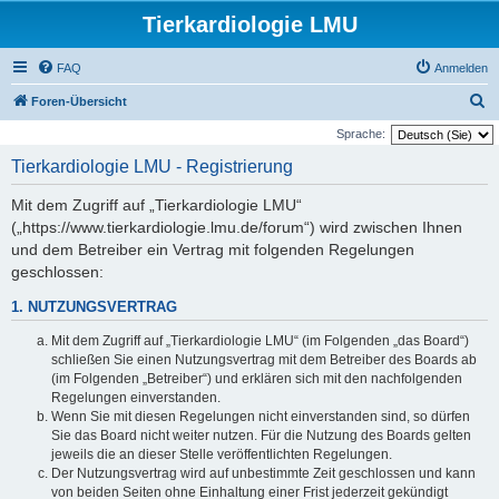
Tierkardiologie LMU
FAQ
Anmelden
S
Foren-Übersicht
u
Sprache:
c
Tierkardiologie LMU - Registrierung
h
Mit dem Zugriff auf „Tierkardiologie LMU“
e
(„https://www.tierkardiologie.lmu.de/forum“) wird zwischen Ihnen
und dem Betreiber ein Vertrag mit folgenden Regelungen
geschlossen:
1. NUTZUNGSVERTRAG
Mit dem Zugriff auf „Tierkardiologie LMU“ (im Folgenden „das Board“)
schließen Sie einen Nutzungsvertrag mit dem Betreiber des Boards ab
(im Folgenden „Betreiber“) und erklären sich mit den nachfolgenden
Regelungen einverstanden.
Wenn Sie mit diesen Regelungen nicht einverstanden sind, so dürfen
Sie das Board nicht weiter nutzen. Für die Nutzung des Boards gelten
jeweils die an dieser Stelle veröffentlichten Regelungen.
Der Nutzungsvertrag wird auf unbestimmte Zeit geschlossen und kann
von beiden Seiten ohne Einhaltung einer Frist jederzeit gekündigt