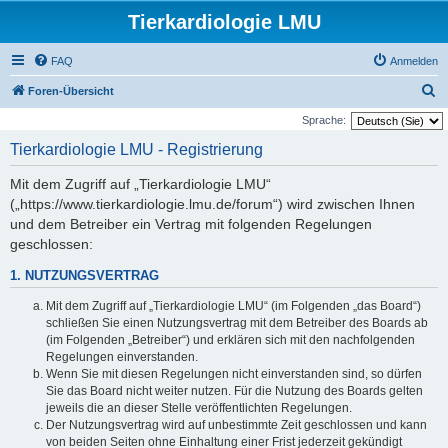
Tierkardiologie LMU
FAQ
Anmelden
S
Foren-Übersicht
u
Sprache:
c
Tierkardiologie LMU - Registrierung
h
Mit dem Zugriff auf „Tierkardiologie LMU“
e
(„https://www.tierkardiologie.lmu.de/forum“) wird zwischen Ihnen
und dem Betreiber ein Vertrag mit folgenden Regelungen
geschlossen:
1. NUTZUNGSVERTRAG
Mit dem Zugriff auf „Tierkardiologie LMU“ (im Folgenden „das Board“)
schließen Sie einen Nutzungsvertrag mit dem Betreiber des Boards ab
(im Folgenden „Betreiber“) und erklären sich mit den nachfolgenden
Regelungen einverstanden.
Wenn Sie mit diesen Regelungen nicht einverstanden sind, so dürfen
Sie das Board nicht weiter nutzen. Für die Nutzung des Boards gelten
jeweils die an dieser Stelle veröffentlichten Regelungen.
Der Nutzungsvertrag wird auf unbestimmte Zeit geschlossen und kann
von beiden Seiten ohne Einhaltung einer Frist jederzeit gekündigt