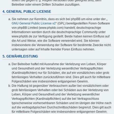
sofern sie gegen o. g. Regeln verstoßen oder geeignet sind, dem
Betreiber oder einem Dritten Schaden zuzufügen.
4. GENERAL PUBLIC LICENSE
Sie nehmen zur Kenntnis, dass es sich bei phpBB um eine unter der „
GNU General Public License v2
“ (GPL) bereitgestellten Foren-Software
von phpBB Limited (www.phpbb.com) handelt; deutschsprachige
Informationen werden durch die deutschsprachige Community unter
www.phpbb.de zur Verfügung gestellt. Beide haben keinen Einfluss auf
die Art und Weise, wie die Software verwendet wird. Sie können
insbesondere die Verwendung der Software für bestimmte Zwecke nicht
untersagen oder auf Inhalte fremder Foren Einfluss nehmen.
5. GEWÄHRLEISTUNG
Der Betreiber haftet mit Ausnahme der Verletzung von Leben, Körper
und Gesundheit und der Verletzung wesentlicher Vertragspflichten
(Kardinalpflichten) nur für Schäden, die auf ein vorsätzliches oder grob
fahrlässiges Verhalten zurückzuführen sind. Dies gilt auch für mittelbare
Folgeschäden wie insbesondere entgangenen Gewinn.
Die Haftung ist gegenüber Verbrauchern außer bei vorsätzlichem oder
grob fahrlässigem Verhalten oder bei Schäden aus der Verletzung von
Leben, Körper und Gesundheit und der Verletzung wesentlicher
Vertragspflichten (Kardinalpflichten) auf die bei Vertragsschluss
typischerweise vorhersehbaren Schäden und im übrigen der Höhe nach
auf die vertragstypischen Durchschnittsschäden begrenzt. Dies gilt auch
für mittelbare Folgeschäden wie insbesondere entgangenen Gewinn.