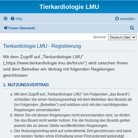
Tierkardiologie LMU
FAQ
Anmelden
S
Foren-Übersicht
u
Sprache:
c
Tierkardiologie LMU - Registrierung
h
Mit dem Zugriff auf „Tierkardiologie LMU“
e
(„https://www.tierkardiologie.lmu.de/forum“) wird zwischen Ihnen
und dem Betreiber ein Vertrag mit folgenden Regelungen
geschlossen:
1. NUTZUNGSVERTRAG
Mit dem Zugriff auf „Tierkardiologie LMU“ (im Folgenden „das Board“)
schließen Sie einen Nutzungsvertrag mit dem Betreiber des Boards ab
(im Folgenden „Betreiber“) und erklären sich mit den nachfolgenden
Regelungen einverstanden.
Wenn Sie mit diesen Regelungen nicht einverstanden sind, so dürfen
Sie das Board nicht weiter nutzen. Für die Nutzung des Boards gelten
jeweils die an dieser Stelle veröffentlichten Regelungen.
Der Nutzungsvertrag wird auf unbestimmte Zeit geschlossen und kann
von beiden Seiten ohne Einhaltung einer Frist jederzeit gekündigt