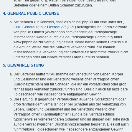
sofern sie gegen o. g. Regeln verstoßen oder geeignet sind, dem
Betreiber oder einem Dritten Schaden zuzufügen.
4. GENERAL PUBLIC LICENSE
Sie nehmen zur Kenntnis, dass es sich bei phpBB um eine unter der „
GNU General Public License v2
“ (GPL) bereitgestellten Foren-Software
von phpBB Limited (www.phpbb.com) handelt; deutschsprachige
Informationen werden durch die deutschsprachige Community unter
www.phpbb.de zur Verfügung gestellt. Beide haben keinen Einfluss auf
die Art und Weise, wie die Software verwendet wird. Sie können
insbesondere die Verwendung der Software für bestimmte Zwecke nicht
untersagen oder auf Inhalte fremder Foren Einfluss nehmen.
5. GEWÄHRLEISTUNG
Der Betreiber haftet mit Ausnahme der Verletzung von Leben, Körper
und Gesundheit und der Verletzung wesentlicher Vertragspflichten
(Kardinalpflichten) nur für Schäden, die auf ein vorsätzliches oder grob
fahrlässiges Verhalten zurückzuführen sind. Dies gilt auch für mittelbare
Folgeschäden wie insbesondere entgangenen Gewinn.
Die Haftung ist gegenüber Verbrauchern außer bei vorsätzlichem oder
grob fahrlässigem Verhalten oder bei Schäden aus der Verletzung von
Leben, Körper und Gesundheit und der Verletzung wesentlicher
Vertragspflichten (Kardinalpflichten) auf die bei Vertragsschluss
typischerweise vorhersehbaren Schäden und im übrigen der Höhe nach
auf die vertragstypischen Durchschnittsschäden begrenzt. Dies gilt auch
für mittelbare Folgeschäden wie insbesondere entgangenen Gewinn.