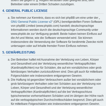
sofern sie gegen o. g. Regeln verstoßen oder geeignet sind, dem
Betreiber oder einem Dritten Schaden zuzufügen.
4. GENERAL PUBLIC LICENSE
Sie nehmen zur Kenntnis, dass es sich bei phpBB um eine unter der „
GNU General Public License v2
“ (GPL) bereitgestellten Foren-Software
von phpBB Limited (www.phpbb.com) handelt; deutschsprachige
Informationen werden durch die deutschsprachige Community unter
www.phpbb.de zur Verfügung gestellt. Beide haben keinen Einfluss auf
die Art und Weise, wie die Software verwendet wird. Sie können
insbesondere die Verwendung der Software für bestimmte Zwecke nicht
untersagen oder auf Inhalte fremder Foren Einfluss nehmen.
5. GEWÄHRLEISTUNG
Der Betreiber haftet mit Ausnahme der Verletzung von Leben, Körper
und Gesundheit und der Verletzung wesentlicher Vertragspflichten
(Kardinalpflichten) nur für Schäden, die auf ein vorsätzliches oder grob
fahrlässiges Verhalten zurückzuführen sind. Dies gilt auch für mittelbare
Folgeschäden wie insbesondere entgangenen Gewinn.
Die Haftung ist gegenüber Verbrauchern außer bei vorsätzlichem oder
grob fahrlässigem Verhalten oder bei Schäden aus der Verletzung von
Leben, Körper und Gesundheit und der Verletzung wesentlicher
Vertragspflichten (Kardinalpflichten) auf die bei Vertragsschluss
typischerweise vorhersehbaren Schäden und im übrigen der Höhe nach
auf die vertragstypischen Durchschnittsschäden begrenzt. Dies gilt auch
für mittelbare Folgeschäden wie insbesondere entgangenen Gewinn.