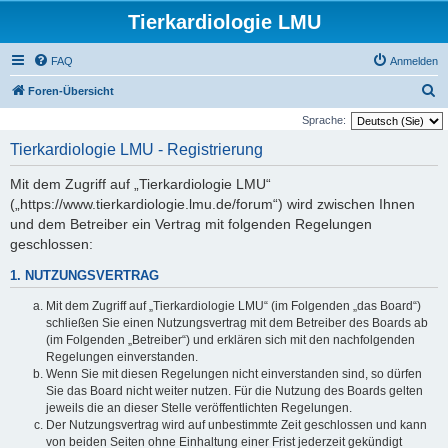
Tierkardiologie LMU
FAQ
Anmelden
S
Foren-Übersicht
u
Sprache:
c
Tierkardiologie LMU - Registrierung
h
Mit dem Zugriff auf „Tierkardiologie LMU“
e
(„https://www.tierkardiologie.lmu.de/forum“) wird zwischen Ihnen
und dem Betreiber ein Vertrag mit folgenden Regelungen
geschlossen:
1. NUTZUNGSVERTRAG
Mit dem Zugriff auf „Tierkardiologie LMU“ (im Folgenden „das Board“)
schließen Sie einen Nutzungsvertrag mit dem Betreiber des Boards ab
(im Folgenden „Betreiber“) und erklären sich mit den nachfolgenden
Regelungen einverstanden.
Wenn Sie mit diesen Regelungen nicht einverstanden sind, so dürfen
Sie das Board nicht weiter nutzen. Für die Nutzung des Boards gelten
jeweils die an dieser Stelle veröffentlichten Regelungen.
Der Nutzungsvertrag wird auf unbestimmte Zeit geschlossen und kann
von beiden Seiten ohne Einhaltung einer Frist jederzeit gekündigt