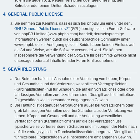
sofern sie gegen o. g. Regeln verstoßen oder geeignet sind, dem
Betreiber oder einem Dritten Schaden zuzufügen.
4. GENERAL PUBLIC LICENSE
Sie nehmen zur Kenntnis, dass es sich bei phpBB um eine unter der „
GNU General Public License v2
“ (GPL) bereitgestellten Foren-Software
von phpBB Limited (www.phpbb.com) handelt; deutschsprachige
Informationen werden durch die deutschsprachige Community unter
www.phpbb.de zur Verfügung gestellt. Beide haben keinen Einfluss auf
die Art und Weise, wie die Software verwendet wird. Sie können
insbesondere die Verwendung der Software für bestimmte Zwecke nicht
untersagen oder auf Inhalte fremder Foren Einfluss nehmen.
5. GEWÄHRLEISTUNG
Der Betreiber haftet mit Ausnahme der Verletzung von Leben, Körper
und Gesundheit und der Verletzung wesentlicher Vertragspflichten
(Kardinalpflichten) nur für Schäden, die auf ein vorsätzliches oder grob
fahrlässiges Verhalten zurückzuführen sind. Dies gilt auch für mittelbare
Folgeschäden wie insbesondere entgangenen Gewinn.
Die Haftung ist gegenüber Verbrauchern außer bei vorsätzlichem oder
grob fahrlässigem Verhalten oder bei Schäden aus der Verletzung von
Leben, Körper und Gesundheit und der Verletzung wesentlicher
Vertragspflichten (Kardinalpflichten) auf die bei Vertragsschluss
typischerweise vorhersehbaren Schäden und im übrigen der Höhe nach
auf die vertragstypischen Durchschnittsschäden begrenzt. Dies gilt auch
für mittelbare Folgeschäden wie insbesondere entgangenen Gewinn.