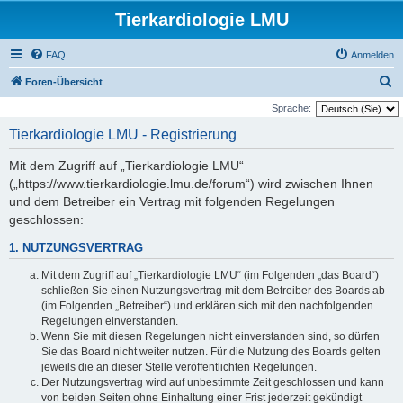
Tierkardiologie LMU
FAQ
Anmelden
S
Foren-Übersicht
u
Sprache:
c
Tierkardiologie LMU - Registrierung
h
Mit dem Zugriff auf „Tierkardiologie LMU“
e
(„https://www.tierkardiologie.lmu.de/forum“) wird zwischen Ihnen
und dem Betreiber ein Vertrag mit folgenden Regelungen
geschlossen:
1. NUTZUNGSVERTRAG
Mit dem Zugriff auf „Tierkardiologie LMU“ (im Folgenden „das Board“)
schließen Sie einen Nutzungsvertrag mit dem Betreiber des Boards ab
(im Folgenden „Betreiber“) und erklären sich mit den nachfolgenden
Regelungen einverstanden.
Wenn Sie mit diesen Regelungen nicht einverstanden sind, so dürfen
Sie das Board nicht weiter nutzen. Für die Nutzung des Boards gelten
jeweils die an dieser Stelle veröffentlichten Regelungen.
Der Nutzungsvertrag wird auf unbestimmte Zeit geschlossen und kann
von beiden Seiten ohne Einhaltung einer Frist jederzeit gekündigt