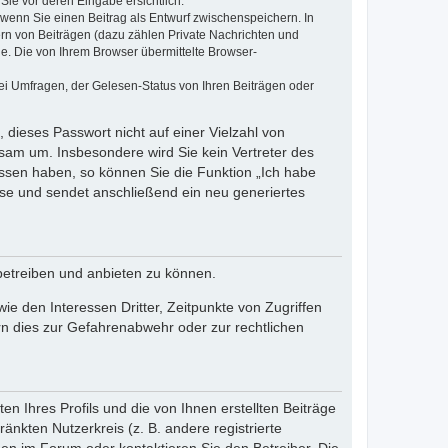
Sie vor deren Eingabe ersichtlich.
, wenn Sie einen Beitrag als Entwurf zwischenspeichern. In
ern von Beiträgen (dazu zählen Private Nachrichten und
e. Die von Ihrem Browser übermittelte Browser-
ei Umfragen, der Gelesen-Status von Ihren Beiträgen oder
 dieses Passwort nicht auf einer Vielzahl von
sam um. Insbesondere wird Sie kein Vertreter des
essen haben, so können Sie die Funktion „Ich habe
se und sendet anschließend ein neu generiertes
betreiben und anbieten zu können.
e den Interessen Dritter, Zeitpunkte von Zugriffen
n dies zur Gefahrenabwehr oder zur rechtlichen
n Ihres Profils und die von Ihnen erstellten Beiträge
änkten Nutzerkreis (z. B. andere registrierte