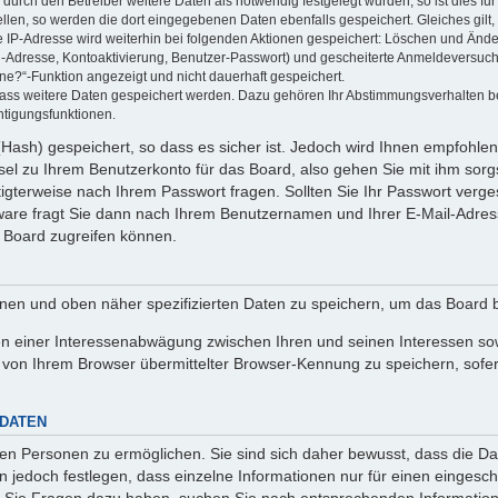
rch den Betreiber weitere Daten als notwendig festgelegt wurden, so ist dies für 
ellen, so werden die dort eingegebenen Daten ebenfalls gespeichert. Gleiches gilt
ie IP-Adresse wird weiterhin bei folgenden Aktionen gespeichert: Löschen und Änd
l-Adresse, Kontoaktivierung, Benutzer-Passwort) und gescheiterte Anmeldeversuch
ine?“-Funktion angezeigt und nicht dauerhaft gespeichert.
 dass weitere Daten gespeichert werden. Dazu gehören Ihr Abstimmungsverhalten b
htigungsfunktionen.
Hash) gespeichert, so dass es sicher ist. Jedoch wird Ihnen empfohlen,
el zu Ihrem Benutzerkonto für das Board, also gehen Sie mit ihm sorg
htigterweise nach Ihrem Passwort fragen. Sollten Sie Ihr Passwort verg
are fragt Sie dann nach Ihrem Benutzernamen und Ihrer E-Mail-Adres
 Board zugreifen können.
enen und oben näher spezifizierten Daten zu speichern, um das Board 
en einer Interessenabwägung zwischen Ihren und seinen Interessen sowi
von Ihrem Browser übermittelter Browser-Kennung zu speichern, sofer
 DATEN
n Personen zu ermöglichen. Sie sind sich daher bewusst, dass die Date
n jedoch festlegen, dass einzelne Informationen nur für einen eingeschr