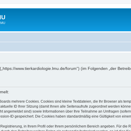
MU
 LMU
“ („https://www.tierkardiologie.lmu.de/forum“) (im Folgenden „der Betre
melt:
Boards mehrere Cookies. Cookies sind kleine Textdateien, die Ihr Browser als tem
 aktuelle ID Ihrer Sitzung (damit Ihnen alle Seitenaufrufe zugeordnet werden könne
cht angemeldet sind) sowie Informationen über Ihre Teilnahme an Umfragen (sofern
ession-ID gespeichert. Die Cookies haben standardmäßig eine Gültigkeit von einem 
 Registrierung, in Ihrem Profil oder Ihrem persönlichem Bereich angeben. Für die