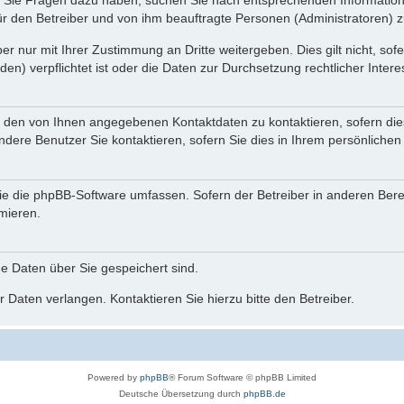
nn Sie Fragen dazu haben, suchen Sie nach entsprechenden Information
für den Betreiber und von ihm beauftragte Personen (Administratoren) z
r nur mit Ihrer Zustimmung an Dritte weitergeben. Dies gilt nicht, so
n) verpflichtet ist oder die Daten zur Durchsetzung rechtlicher Interes
r den von Ihnen angegebenen Kontaktdaten zu kontaktieren, sofern die
andere Benutzer Sie kontaktieren, sofern Sie dies in Ihrem persönlichen
, die die phpBB-Software umfassen. Sofern der Betreiber in anderen Be
rmieren.
he Daten über Sie gespeichert sind.
 Daten verlangen. Kontaktieren Sie hierzu bitte den Betreiber.
Powered by
phpBB
® Forum Software © phpBB Limited
Deutsche Übersetzung durch
phpBB.de