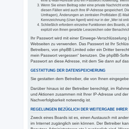
eine E-Mail-Adresse und ein Passwort notwendig. Wenn du
Wenn Sie einen Beitrag oder eine private Nachricht erst
diesen Fällen wird auch Ihre IP-Adresse gespeichert. D
Umfragen), Änderungen an zentralen Profildaten (E-Mai
Kennzeichnung (User Agent) wird nur in der „Wer ist onl
Schließlich erfordern einzelne Funktionen des Boards,
explizit von Ihnen gesetzte Lesezeichen oder Benachric
Ihr Passwort wird mit einer Einwege-Verschlüsselung (
Webseiten zu verwenden. Das Passwort ist Ihr Schlüss
Betreibers, von phpBB Limited oder ein Dritter berec
mein Passwort vergessen“ benutzen. Die phpBB-Softw
Passwort an diese Adresse, mit dem Sie dann auf das
GESTATTUNG DER DATENSPEICHERUNG
Sie gestatten dem Betreiber, die von Ihnen eingegeb
Darüber hinaus ist der Betreiber berechtigt, im Rahm
und Aktionen zusammen mit Ihrer IP-Adresse und der 
Nachverfolgbarkeit notwendig ist.
REGELUNGEN BEZÜGLICH DER WEITERGABE IHRER
Zweck eines Boards ist es, einen Austausch mit andere
im Internet zugänglich sein können. Der Betreiber kan