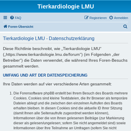
Tierkardiologie LMU
FAQ
Registrieren
Anmelden
S
Foren-Übersicht
u
Tierkardiologie LMU - Datenschutzerklärung
c
h
Diese Richtlinie beschreibt, wie „Tierkardiologie LMU“
(„https://www.tierkardiologie.lmu.de/forum“) (im Folgenden „der
e
Betreiber“) die Daten verwendet, die während Ihres Foren-Besuchs
gesammelt werden.
UMFANG UND ART DER DATENSPEICHERUNG
Ihre Daten werden auf vier verschiedene Arten gesammelt:
Die Forensoftware phpBB erstellt bei Ihrem Besuch des Boards mehrere
Cookies. Cookies sind kleine Textdateien, die Ihr Browser als temporäre
Dateien ablegt und die zwischen den einzelnen Aufrufen des Boards
erhalten bleiben. In diesen Cookies sind die aktuelle ID Ihrer Sitzung
(damit Ihnen alle Seitenaufrufe zugeordnet werden können),
Informationen über die von Ihnen gelesenen Beiträge (zur Markierung
dieser als gelesen/ungelesen; sofern Sie nicht angemeldet sind) sowie
Informationen über Ihre Teilnahme an Umfragen (sofern Sie nicht