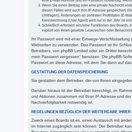
eine E-Mail-Adresse und ein Passwort notwendig. Wenn du
Wenn Sie einen Beitrag oder eine private Nachricht erst
diesen Fällen wird auch Ihre IP-Adresse gespeichert. D
Umfragen), Änderungen an zentralen Profildaten (E-Mai
Kennzeichnung (User Agent) wird nur in der „Wer ist onl
Schließlich erfordern einzelne Funktionen des Boards,
explizit von Ihnen gesetzte Lesezeichen oder Benachric
Ihr Passwort wird mit einer Einwege-Verschlüsselung (
Webseiten zu verwenden. Das Passwort ist Ihr Schlüss
Betreibers, von phpBB Limited oder ein Dritter berec
mein Passwort vergessen“ benutzen. Die phpBB-Softw
Passwort an diese Adresse, mit dem Sie dann auf das
GESTATTUNG DER DATENSPEICHERUNG
Sie gestatten dem Betreiber, die von Ihnen eingegeb
Darüber hinaus ist der Betreiber berechtigt, im Rahm
und Aktionen zusammen mit Ihrer IP-Adresse und der 
Nachverfolgbarkeit notwendig ist.
REGELUNGEN BEZÜGLICH DER WEITERGABE IHRER
Zweck eines Boards ist es, einen Austausch mit andere
im Internet zugänglich sein können. Der Betreiber kan