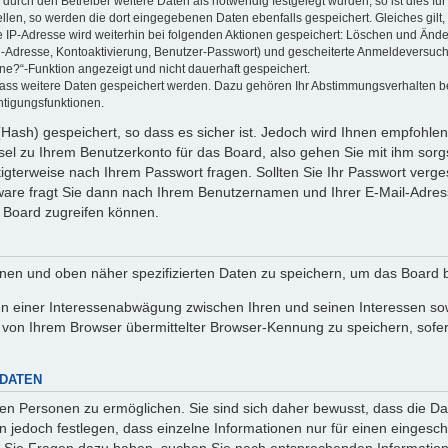
rch den Betreiber weitere Daten als notwendig festgelegt wurden, so ist dies für 
ellen, so werden die dort eingegebenen Daten ebenfalls gespeichert. Gleiches gilt
ie IP-Adresse wird weiterhin bei folgenden Aktionen gespeichert: Löschen und Änd
l-Adresse, Kontoaktivierung, Benutzer-Passwort) und gescheiterte Anmeldeversuch
ine?“-Funktion angezeigt und nicht dauerhaft gespeichert.
 dass weitere Daten gespeichert werden. Dazu gehören Ihr Abstimmungsverhalten b
htigungsfunktionen.
Hash) gespeichert, so dass es sicher ist. Jedoch wird Ihnen empfohlen,
el zu Ihrem Benutzerkonto für das Board, also gehen Sie mit ihm sorg
htigterweise nach Ihrem Passwort fragen. Sollten Sie Ihr Passwort verg
are fragt Sie dann nach Ihrem Benutzernamen und Ihrer E-Mail-Adres
 Board zugreifen können.
enen und oben näher spezifizierten Daten zu speichern, um das Board 
en einer Interessenabwägung zwischen Ihren und seinen Interessen sowi
von Ihrem Browser übermittelter Browser-Kennung zu speichern, sofer
 DATEN
n Personen zu ermöglichen. Sie sind sich daher bewusst, dass die Date
n jedoch festlegen, dass einzelne Informationen nur für einen eingeschr