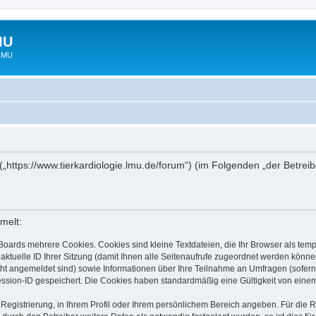
MU
 LMU
“ („https://www.tierkardiologie.lmu.de/forum“) (im Folgenden „der Betre
melt:
Boards mehrere Cookies. Cookies sind kleine Textdateien, die Ihr Browser als tem
 aktuelle ID Ihrer Sitzung (damit Ihnen alle Seitenaufrufe zugeordnet werden könne
cht angemeldet sind) sowie Informationen über Ihre Teilnahme an Umfragen (sofern
ession-ID gespeichert. Die Cookies haben standardmäßig eine Gültigkeit von einem 
 Registrierung, in Ihrem Profil oder Ihrem persönlichem Bereich angeben. Für die