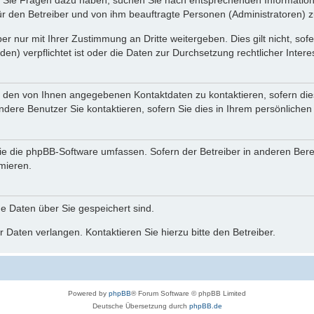
nn Sie Fragen dazu haben, suchen Sie nach entsprechenden Information
für den Betreiber und von ihm beauftragte Personen (Administratoren) z
r nur mit Ihrer Zustimmung an Dritte weitergeben. Dies gilt nicht, so
n) verpflichtet ist oder die Daten zur Durchsetzung rechtlicher Interes
r den von Ihnen angegebenen Kontaktdaten zu kontaktieren, sofern die
andere Benutzer Sie kontaktieren, sofern Sie dies in Ihrem persönlichen
, die die phpBB-Software umfassen. Sofern der Betreiber in anderen Be
rmieren.
he Daten über Sie gespeichert sind.
 Daten verlangen. Kontaktieren Sie hierzu bitte den Betreiber.
Powered by
phpBB
® Forum Software © phpBB Limited
Deutsche Übersetzung durch
phpBB.de