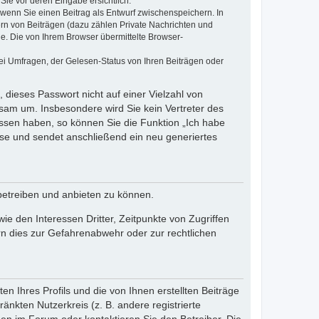
Sie vor deren Eingabe ersichtlich.
, wenn Sie einen Beitrag als Entwurf zwischenspeichern. In
ern von Beiträgen (dazu zählen Private Nachrichten und
e. Die von Ihrem Browser übermittelte Browser-
ei Umfragen, der Gelesen-Status von Ihren Beiträgen oder
 dieses Passwort nicht auf einer Vielzahl von
sam um. Insbesondere wird Sie kein Vertreter des
essen haben, so können Sie die Funktion „Ich habe
se und sendet anschließend ein neu generiertes
betreiben und anbieten zu können.
e den Interessen Dritter, Zeitpunkte von Zugriffen
n dies zur Gefahrenabwehr oder zur rechtlichen
n Ihres Profils und die von Ihnen erstellten Beiträge
änkten Nutzerkreis (z. B. andere registrierte