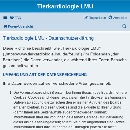
Tierkardiologie LMU
FAQ
Registrieren
Anmelden
S
Foren-Übersicht
u
Tierkardiologie LMU - Datenschutzerklärung
c
h
Diese Richtlinie beschreibt, wie „Tierkardiologie LMU“
(„https://www.tierkardiologie.lmu.de/forum“) (im Folgenden „der
e
Betreiber“) die Daten verwendet, die während Ihres Foren-Besuchs
gesammelt werden.
UMFANG UND ART DER DATENSPEICHERUNG
Ihre Daten werden auf vier verschiedene Arten gesammelt:
Die Forensoftware phpBB erstellt bei Ihrem Besuch des Boards mehrere
Cookies. Cookies sind kleine Textdateien, die Ihr Browser als temporäre
Dateien ablegt und die zwischen den einzelnen Aufrufen des Boards
erhalten bleiben. In diesen Cookies sind die aktuelle ID Ihrer Sitzung
(damit Ihnen alle Seitenaufrufe zugeordnet werden können),
Informationen über die von Ihnen gelesenen Beiträge (zur Markierung
dieser als gelesen/ungelesen; sofern Sie nicht angemeldet sind) sowie
Informationen über Ihre Teilnahme an Umfragen (sofern Sie nicht