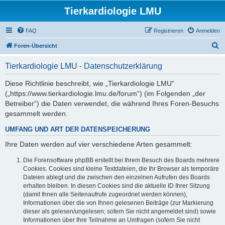
Tierkardiologie LMU
FAQ
Registrieren
Anmelden
S
Foren-Übersicht
u
Tierkardiologie LMU - Datenschutzerklärung
c
h
Diese Richtlinie beschreibt, wie „Tierkardiologie LMU“
(„https://www.tierkardiologie.lmu.de/forum“) (im Folgenden „der
e
Betreiber“) die Daten verwendet, die während Ihres Foren-Besuchs
gesammelt werden.
UMFANG UND ART DER DATENSPEICHERUNG
Ihre Daten werden auf vier verschiedene Arten gesammelt:
Die Forensoftware phpBB erstellt bei Ihrem Besuch des Boards mehrere
Cookies. Cookies sind kleine Textdateien, die Ihr Browser als temporäre
Dateien ablegt und die zwischen den einzelnen Aufrufen des Boards
erhalten bleiben. In diesen Cookies sind die aktuelle ID Ihrer Sitzung
(damit Ihnen alle Seitenaufrufe zugeordnet werden können),
Informationen über die von Ihnen gelesenen Beiträge (zur Markierung
dieser als gelesen/ungelesen; sofern Sie nicht angemeldet sind) sowie
Informationen über Ihre Teilnahme an Umfragen (sofern Sie nicht