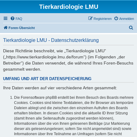
Tierkardiologie LMU
FAQ
Registrieren
Anmelden
S
Foren-Übersicht
u
Tierkardiologie LMU - Datenschutzerklärung
c
h
Diese Richtlinie beschreibt, wie „Tierkardiologie LMU“
(„https://www.tierkardiologie.lmu.de/forum“) (im Folgenden „der
e
Betreiber“) die Daten verwendet, die während Ihres Foren-Besuchs
gesammelt werden.
UMFANG UND ART DER DATENSPEICHERUNG
Ihre Daten werden auf vier verschiedene Arten gesammelt:
Die Forensoftware phpBB erstellt bei Ihrem Besuch des Boards mehrere
Cookies. Cookies sind kleine Textdateien, die Ihr Browser als temporäre
Dateien ablegt und die zwischen den einzelnen Aufrufen des Boards
erhalten bleiben. In diesen Cookies sind die aktuelle ID Ihrer Sitzung
(damit Ihnen alle Seitenaufrufe zugeordnet werden können),
Informationen über die von Ihnen gelesenen Beiträge (zur Markierung
dieser als gelesen/ungelesen; sofern Sie nicht angemeldet sind) sowie
Informationen über Ihre Teilnahme an Umfragen (sofern Sie nicht