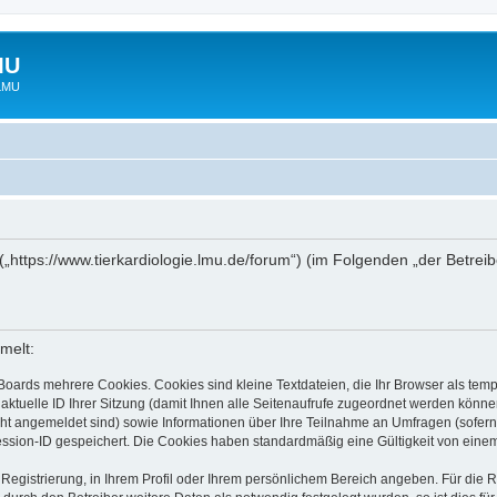
MU
 LMU
“ („https://www.tierkardiologie.lmu.de/forum“) (im Folgenden „der Betre
melt:
Boards mehrere Cookies. Cookies sind kleine Textdateien, die Ihr Browser als tem
 aktuelle ID Ihrer Sitzung (damit Ihnen alle Seitenaufrufe zugeordnet werden könne
cht angemeldet sind) sowie Informationen über Ihre Teilnahme an Umfragen (sofern
ession-ID gespeichert. Die Cookies haben standardmäßig eine Gültigkeit von einem 
 Registrierung, in Ihrem Profil oder Ihrem persönlichem Bereich angeben. Für die