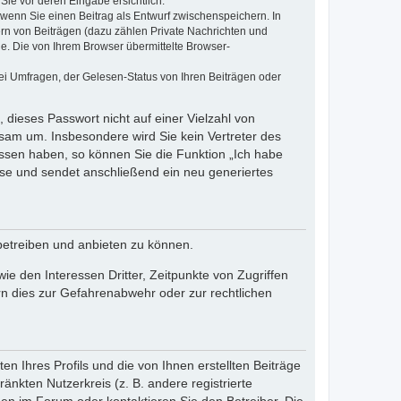
Sie vor deren Eingabe ersichtlich.
, wenn Sie einen Beitrag als Entwurf zwischenspeichern. In
ern von Beiträgen (dazu zählen Private Nachrichten und
e. Die von Ihrem Browser übermittelte Browser-
ei Umfragen, der Gelesen-Status von Ihren Beiträgen oder
 dieses Passwort nicht auf einer Vielzahl von
sam um. Insbesondere wird Sie kein Vertreter des
essen haben, so können Sie die Funktion „Ich habe
se und sendet anschließend ein neu generiertes
betreiben und anbieten zu können.
e den Interessen Dritter, Zeitpunkte von Zugriffen
n dies zur Gefahrenabwehr oder zur rechtlichen
n Ihres Profils und die von Ihnen erstellten Beiträge
änkten Nutzerkreis (z. B. andere registrierte