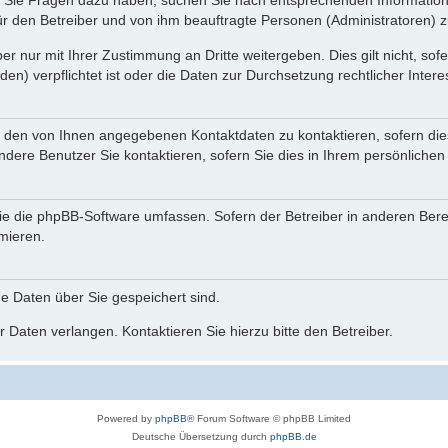
nn Sie Fragen dazu haben, suchen Sie nach entsprechenden Information
für den Betreiber und von ihm beauftragte Personen (Administratoren) z
r nur mit Ihrer Zustimmung an Dritte weitergeben. Dies gilt nicht, so
n) verpflichtet ist oder die Daten zur Durchsetzung rechtlicher Interes
r den von Ihnen angegebenen Kontaktdaten zu kontaktieren, sofern die
andere Benutzer Sie kontaktieren, sofern Sie dies in Ihrem persönlichen
, die die phpBB-Software umfassen. Sofern der Betreiber in anderen Be
rmieren.
he Daten über Sie gespeichert sind.
 Daten verlangen. Kontaktieren Sie hierzu bitte den Betreiber.
Powered by
phpBB
® Forum Software © phpBB Limited
Deutsche Übersetzung durch
phpBB.de