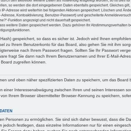
rch den Betreiber weitere Daten als notwendig festgelegt wurden, so ist dies für 
ellen, so werden die dort eingegebenen Daten ebenfalls gespeichert. Gleiches gilt
ie IP-Adresse wird weiterhin bei folgenden Aktionen gespeichert: Löschen und Änd
l-Adresse, Kontoaktivierung, Benutzer-Passwort) und gescheiterte Anmeldeversuch
ine?“-Funktion angezeigt und nicht dauerhaft gespeichert.
 dass weitere Daten gespeichert werden. Dazu gehören Ihr Abstimmungsverhalten b
htigungsfunktionen.
Hash) gespeichert, so dass es sicher ist. Jedoch wird Ihnen empfohlen,
el zu Ihrem Benutzerkonto für das Board, also gehen Sie mit ihm sorg
htigterweise nach Ihrem Passwort fragen. Sollten Sie Ihr Passwort verg
are fragt Sie dann nach Ihrem Benutzernamen und Ihrer E-Mail-Adres
 Board zugreifen können.
enen und oben näher spezifizierten Daten zu speichern, um das Board 
en einer Interessenabwägung zwischen Ihren und seinen Interessen sowi
von Ihrem Browser übermittelter Browser-Kennung zu speichern, sofer
 DATEN
n Personen zu ermöglichen. Sie sind sich daher bewusst, dass die Date
n jedoch festlegen, dass einzelne Informationen nur für einen eingeschr