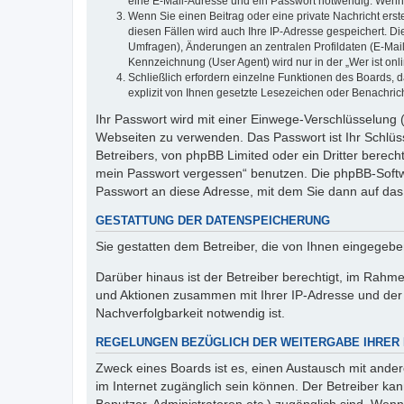
eine E-Mail-Adresse und ein Passwort notwendig. Wenn du
Wenn Sie einen Beitrag oder eine private Nachricht erst
diesen Fällen wird auch Ihre IP-Adresse gespeichert. D
Umfragen), Änderungen an zentralen Profildaten (E-Mai
Kennzeichnung (User Agent) wird nur in der „Wer ist onl
Schließlich erfordern einzelne Funktionen des Boards,
explizit von Ihnen gesetzte Lesezeichen oder Benachric
Ihr Passwort wird mit einer Einwege-Verschlüsselung (
Webseiten zu verwenden. Das Passwort ist Ihr Schlüss
Betreibers, von phpBB Limited oder ein Dritter berec
mein Passwort vergessen“ benutzen. Die phpBB-Softw
Passwort an diese Adresse, mit dem Sie dann auf das
GESTATTUNG DER DATENSPEICHERUNG
Sie gestatten dem Betreiber, die von Ihnen eingegeb
Darüber hinaus ist der Betreiber berechtigt, im Rahm
und Aktionen zusammen mit Ihrer IP-Adresse und der 
Nachverfolgbarkeit notwendig ist.
REGELUNGEN BEZÜGLICH DER WEITERGABE IHRER
Zweck eines Boards ist es, einen Austausch mit andere
im Internet zugänglich sein können. Der Betreiber kan