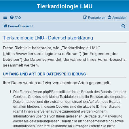
Tierkardiologie LMU
FAQ
Registrieren
Anmelden
S
Foren-Übersicht
u
Tierkardiologie LMU - Datenschutzerklärung
c
h
Diese Richtlinie beschreibt, wie „Tierkardiologie LMU“
(„https://www.tierkardiologie.lmu.de/forum“) (im Folgenden „der
e
Betreiber“) die Daten verwendet, die während Ihres Foren-Besuchs
gesammelt werden.
UMFANG UND ART DER DATENSPEICHERUNG
Ihre Daten werden auf vier verschiedene Arten gesammelt:
Die Forensoftware phpBB erstellt bei Ihrem Besuch des Boards mehrere
Cookies. Cookies sind kleine Textdateien, die Ihr Browser als temporäre
Dateien ablegt und die zwischen den einzelnen Aufrufen des Boards
erhalten bleiben. In diesen Cookies sind die aktuelle ID Ihrer Sitzung
(damit Ihnen alle Seitenaufrufe zugeordnet werden können),
Informationen über die von Ihnen gelesenen Beiträge (zur Markierung
dieser als gelesen/ungelesen; sofern Sie nicht angemeldet sind) sowie
Informationen über Ihre Teilnahme an Umfragen (sofern Sie nicht