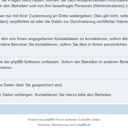
nn Sie Fragen dazu haben, suchen Sie nach entsprechenden Information
für den Betreiber und von ihm beauftragte Personen (Administratoren) z
r nur mit Ihrer Zustimmung an Dritte weitergeben. Dies gilt nicht, so
n) verpflichtet ist oder die Daten zur Durchsetzung rechtlicher Interes
r den von Ihnen angegebenen Kontaktdaten zu kontaktieren, sofern die
andere Benutzer Sie kontaktieren, sofern Sie dies in Ihrem persönlichen
, die die phpBB-Software umfassen. Sofern der Betreiber in anderen Be
rmieren.
he Daten über Sie gespeichert sind.
 Daten verlangen. Kontaktieren Sie hierzu bitte den Betreiber.
Powered by
phpBB
® Forum Software © phpBB Limited
Deutsche Übersetzung durch
phpBB.de