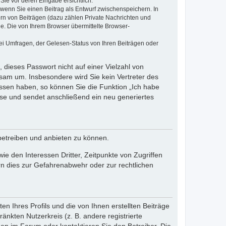
Sie vor deren Eingabe ersichtlich.
, wenn Sie einen Beitrag als Entwurf zwischenspeichern. In
ern von Beiträgen (dazu zählen Private Nachrichten und
e. Die von Ihrem Browser übermittelte Browser-
ei Umfragen, der Gelesen-Status von Ihren Beiträgen oder
 dieses Passwort nicht auf einer Vielzahl von
sam um. Insbesondere wird Sie kein Vertreter des
essen haben, so können Sie die Funktion „Ich habe
se und sendet anschließend ein neu generiertes
betreiben und anbieten zu können.
e den Interessen Dritter, Zeitpunkte von Zugriffen
n dies zur Gefahrenabwehr oder zur rechtlichen
n Ihres Profils und die von Ihnen erstellten Beiträge
änkten Nutzerkreis (z. B. andere registrierte