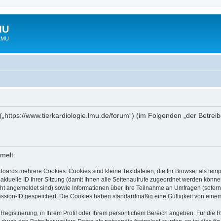
MU
 LMU
“ („https://www.tierkardiologie.lmu.de/forum“) (im Folgenden „der Betre
melt:
Boards mehrere Cookies. Cookies sind kleine Textdateien, die Ihr Browser als tem
 aktuelle ID Ihrer Sitzung (damit Ihnen alle Seitenaufrufe zugeordnet werden könne
cht angemeldet sind) sowie Informationen über Ihre Teilnahme an Umfragen (sofern
ession-ID gespeichert. Die Cookies haben standardmäßig eine Gültigkeit von einem 
 Registrierung, in Ihrem Profil oder Ihrem persönlichem Bereich angeben. Für die