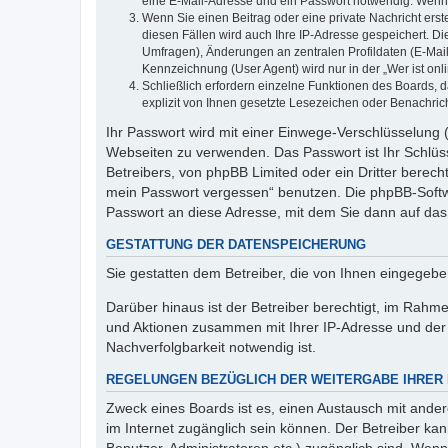
eine E-Mail-Adresse und ein Passwort notwendig. Wenn du
Wenn Sie einen Beitrag oder eine private Nachricht erst
diesen Fällen wird auch Ihre IP-Adresse gespeichert. D
Umfragen), Änderungen an zentralen Profildaten (E-Mai
Kennzeichnung (User Agent) wird nur in der „Wer ist onl
Schließlich erfordern einzelne Funktionen des Boards,
explizit von Ihnen gesetzte Lesezeichen oder Benachric
Ihr Passwort wird mit einer Einwege-Verschlüsselung (
Webseiten zu verwenden. Das Passwort ist Ihr Schlüss
Betreibers, von phpBB Limited oder ein Dritter berec
mein Passwort vergessen“ benutzen. Die phpBB-Softw
Passwort an diese Adresse, mit dem Sie dann auf das
GESTATTUNG DER DATENSPEICHERUNG
Sie gestatten dem Betreiber, die von Ihnen eingegeb
Darüber hinaus ist der Betreiber berechtigt, im Rahm
und Aktionen zusammen mit Ihrer IP-Adresse und der 
Nachverfolgbarkeit notwendig ist.
REGELUNGEN BEZÜGLICH DER WEITERGABE IHRER
Zweck eines Boards ist es, einen Austausch mit andere
im Internet zugänglich sein können. Der Betreiber kan