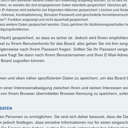
rch den Betreiber weitere Daten als notwendig festgelegt wurden, so ist dies für 
ellen, so werden die dort eingegebenen Daten ebenfalls gespeichert. Gleiches gilt
ie IP-Adresse wird weiterhin bei folgenden Aktionen gespeichert: Löschen und Änd
l-Adresse, Kontoaktivierung, Benutzer-Passwort) und gescheiterte Anmeldeversuch
ine?“-Funktion angezeigt und nicht dauerhaft gespeichert.
 dass weitere Daten gespeichert werden. Dazu gehören Ihr Abstimmungsverhalten b
htigungsfunktionen.
Hash) gespeichert, so dass es sicher ist. Jedoch wird Ihnen empfohlen,
el zu Ihrem Benutzerkonto für das Board, also gehen Sie mit ihm sorg
htigterweise nach Ihrem Passwort fragen. Sollten Sie Ihr Passwort verg
are fragt Sie dann nach Ihrem Benutzernamen und Ihrer E-Mail-Adres
 Board zugreifen können.
enen und oben näher spezifizierten Daten zu speichern, um das Board 
en einer Interessenabwägung zwischen Ihren und seinen Interessen sowi
von Ihrem Browser übermittelter Browser-Kennung zu speichern, sofer
 DATEN
n Personen zu ermöglichen. Sie sind sich daher bewusst, dass die Date
n jedoch festlegen, dass einzelne Informationen nur für einen eingeschr