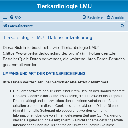
Tierkardiologie LMU
FAQ
Registrieren
Anmelden
S
Foren-Übersicht
u
Tierkardiologie LMU - Datenschutzerklärung
c
h
Diese Richtlinie beschreibt, wie „Tierkardiologie LMU“
(„https://www.tierkardiologie.lmu.de/forum“) (im Folgenden „der
e
Betreiber“) die Daten verwendet, die während Ihres Foren-Besuchs
gesammelt werden.
UMFANG UND ART DER DATENSPEICHERUNG
Ihre Daten werden auf vier verschiedene Arten gesammelt:
Die Forensoftware phpBB erstellt bei Ihrem Besuch des Boards mehrere
Cookies. Cookies sind kleine Textdateien, die Ihr Browser als temporäre
Dateien ablegt und die zwischen den einzelnen Aufrufen des Boards
erhalten bleiben. In diesen Cookies sind die aktuelle ID Ihrer Sitzung
(damit Ihnen alle Seitenaufrufe zugeordnet werden können),
Informationen über die von Ihnen gelesenen Beiträge (zur Markierung
dieser als gelesen/ungelesen; sofern Sie nicht angemeldet sind) sowie
Informationen über Ihre Teilnahme an Umfragen (sofern Sie nicht