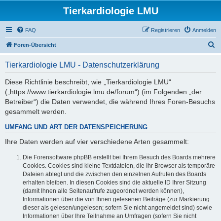
Tierkardiologie LMU
FAQ
Registrieren
Anmelden
S
Foren-Übersicht
u
Tierkardiologie LMU - Datenschutzerklärung
c
h
Diese Richtlinie beschreibt, wie „Tierkardiologie LMU“
(„https://www.tierkardiologie.lmu.de/forum“) (im Folgenden „der
e
Betreiber“) die Daten verwendet, die während Ihres Foren-Besuchs
gesammelt werden.
UMFANG UND ART DER DATENSPEICHERUNG
Ihre Daten werden auf vier verschiedene Arten gesammelt:
Die Forensoftware phpBB erstellt bei Ihrem Besuch des Boards mehrere
Cookies. Cookies sind kleine Textdateien, die Ihr Browser als temporäre
Dateien ablegt und die zwischen den einzelnen Aufrufen des Boards
erhalten bleiben. In diesen Cookies sind die aktuelle ID Ihrer Sitzung
(damit Ihnen alle Seitenaufrufe zugeordnet werden können),
Informationen über die von Ihnen gelesenen Beiträge (zur Markierung
dieser als gelesen/ungelesen; sofern Sie nicht angemeldet sind) sowie
Informationen über Ihre Teilnahme an Umfragen (sofern Sie nicht