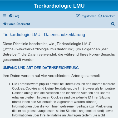
Tierkardiologie LMU
FAQ
Registrieren
Anmelden
S
Foren-Übersicht
u
Tierkardiologie LMU - Datenschutzerklärung
c
h
Diese Richtlinie beschreibt, wie „Tierkardiologie LMU“
(„https://www.tierkardiologie.lmu.de/forum“) (im Folgenden „der
e
Betreiber“) die Daten verwendet, die während Ihres Foren-Besuchs
gesammelt werden.
UMFANG UND ART DER DATENSPEICHERUNG
Ihre Daten werden auf vier verschiedene Arten gesammelt:
Die Forensoftware phpBB erstellt bei Ihrem Besuch des Boards mehrere
Cookies. Cookies sind kleine Textdateien, die Ihr Browser als temporäre
Dateien ablegt und die zwischen den einzelnen Aufrufen des Boards
erhalten bleiben. In diesen Cookies sind die aktuelle ID Ihrer Sitzung
(damit Ihnen alle Seitenaufrufe zugeordnet werden können),
Informationen über die von Ihnen gelesenen Beiträge (zur Markierung
dieser als gelesen/ungelesen; sofern Sie nicht angemeldet sind) sowie
Informationen über Ihre Teilnahme an Umfragen (sofern Sie nicht