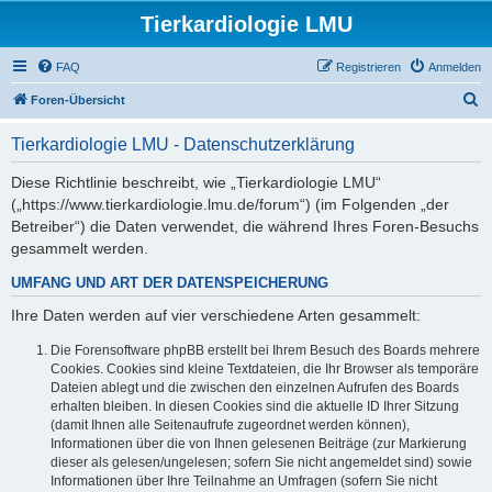
Tierkardiologie LMU
FAQ
Registrieren
Anmelden
S
Foren-Übersicht
u
Tierkardiologie LMU - Datenschutzerklärung
c
h
Diese Richtlinie beschreibt, wie „Tierkardiologie LMU“
(„https://www.tierkardiologie.lmu.de/forum“) (im Folgenden „der
e
Betreiber“) die Daten verwendet, die während Ihres Foren-Besuchs
gesammelt werden.
UMFANG UND ART DER DATENSPEICHERUNG
Ihre Daten werden auf vier verschiedene Arten gesammelt:
Die Forensoftware phpBB erstellt bei Ihrem Besuch des Boards mehrere
Cookies. Cookies sind kleine Textdateien, die Ihr Browser als temporäre
Dateien ablegt und die zwischen den einzelnen Aufrufen des Boards
erhalten bleiben. In diesen Cookies sind die aktuelle ID Ihrer Sitzung
(damit Ihnen alle Seitenaufrufe zugeordnet werden können),
Informationen über die von Ihnen gelesenen Beiträge (zur Markierung
dieser als gelesen/ungelesen; sofern Sie nicht angemeldet sind) sowie
Informationen über Ihre Teilnahme an Umfragen (sofern Sie nicht