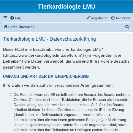
Tierkardiologie LMU
FAQ
Registrieren
Anmelden
S
Foren-Übersicht
u
Tierkardiologie LMU - Datenschutzerklärung
c
h
Diese Richtlinie beschreibt, wie „Tierkardiologie LMU“
(„https://www.tierkardiologie.lmu.de/forum“) (im Folgenden „der
e
Betreiber“) die Daten verwendet, die während Ihres Foren-Besuchs
gesammelt werden.
UMFANG UND ART DER DATENSPEICHERUNG
Ihre Daten werden auf vier verschiedene Arten gesammelt:
Die Forensoftware phpBB erstellt bei Ihrem Besuch des Boards mehrere
Cookies. Cookies sind kleine Textdateien, die Ihr Browser als temporäre
Dateien ablegt und die zwischen den einzelnen Aufrufen des Boards
erhalten bleiben. In diesen Cookies sind die aktuelle ID Ihrer Sitzung
(damit Ihnen alle Seitenaufrufe zugeordnet werden können),
Informationen über die von Ihnen gelesenen Beiträge (zur Markierung
dieser als gelesen/ungelesen; sofern Sie nicht angemeldet sind) sowie
Informationen über Ihre Teilnahme an Umfragen (sofern Sie nicht