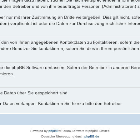
nn Sie Fragen dazu haben, suchen Sie nach entsprechenden Information
für den Betreiber und von ihm beauftragte Personen (Administratoren) z
r nur mit Ihrer Zustimmung an Dritte weitergeben. Dies gilt nicht, so
n) verpflichtet ist oder die Daten zur Durchsetzung rechtlicher Interes
r den von Ihnen angegebenen Kontaktdaten zu kontaktieren, sofern die
andere Benutzer Sie kontaktieren, sofern Sie dies in Ihrem persönlichen
, die die phpBB-Software umfassen. Sofern der Betreiber in anderen Be
rmieren.
he Daten über Sie gespeichert sind.
 Daten verlangen. Kontaktieren Sie hierzu bitte den Betreiber.
Powered by
phpBB
® Forum Software © phpBB Limited
Deutsche Übersetzung durch
phpBB.de