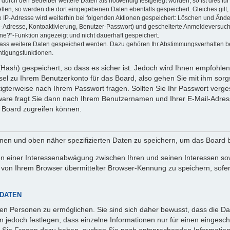
rch den Betreiber weitere Daten als notwendig festgelegt wurden, so ist dies für 
ellen, so werden die dort eingegebenen Daten ebenfalls gespeichert. Gleiches gilt
ie IP-Adresse wird weiterhin bei folgenden Aktionen gespeichert: Löschen und Änd
l-Adresse, Kontoaktivierung, Benutzer-Passwort) und gescheiterte Anmeldeversuch
ine?“-Funktion angezeigt und nicht dauerhaft gespeichert.
 dass weitere Daten gespeichert werden. Dazu gehören Ihr Abstimmungsverhalten b
htigungsfunktionen.
Hash) gespeichert, so dass es sicher ist. Jedoch wird Ihnen empfohlen,
el zu Ihrem Benutzerkonto für das Board, also gehen Sie mit ihm sorg
htigterweise nach Ihrem Passwort fragen. Sollten Sie Ihr Passwort verg
are fragt Sie dann nach Ihrem Benutzernamen und Ihrer E-Mail-Adres
 Board zugreifen können.
enen und oben näher spezifizierten Daten zu speichern, um das Board 
en einer Interessenabwägung zwischen Ihren und seinen Interessen sowi
von Ihrem Browser übermittelter Browser-Kennung zu speichern, sofer
 DATEN
n Personen zu ermöglichen. Sie sind sich daher bewusst, dass die Date
n jedoch festlegen, dass einzelne Informationen nur für einen eingeschr