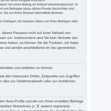
Sie vor deren Eingabe ersichtlich.
, wenn Sie einen Beitrag als Entwurf zwischenspeichern. In
ern von Beiträgen (dazu zählen Private Nachrichten und
e. Die von Ihrem Browser übermittelte Browser-
ei Umfragen, der Gelesen-Status von Ihren Beiträgen oder
 dieses Passwort nicht auf einer Vielzahl von
sam um. Insbesondere wird Sie kein Vertreter des
essen haben, so können Sie die Funktion „Ich habe
se und sendet anschließend ein neu generiertes
betreiben und anbieten zu können.
e den Interessen Dritter, Zeitpunkte von Zugriffen
n dies zur Gefahrenabwehr oder zur rechtlichen
n Ihres Profils und die von Ihnen erstellten Beiträge
änkten Nutzerkreis (z. B. andere registrierte