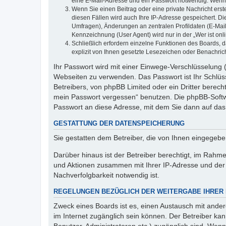
eine E-Mail-Adresse und ein Passwort notwendig. Wenn du
Wenn Sie einen Beitrag oder eine private Nachricht erst
diesen Fällen wird auch Ihre IP-Adresse gespeichert. D
Umfragen), Änderungen an zentralen Profildaten (E-Mai
Kennzeichnung (User Agent) wird nur in der „Wer ist onl
Schließlich erfordern einzelne Funktionen des Boards,
explizit von Ihnen gesetzte Lesezeichen oder Benachric
Ihr Passwort wird mit einer Einwege-Verschlüsselung (
Webseiten zu verwenden. Das Passwort ist Ihr Schlüss
Betreibers, von phpBB Limited oder ein Dritter berec
mein Passwort vergessen“ benutzen. Die phpBB-Softw
Passwort an diese Adresse, mit dem Sie dann auf das
GESTATTUNG DER DATENSPEICHERUNG
Sie gestatten dem Betreiber, die von Ihnen eingegeb
Darüber hinaus ist der Betreiber berechtigt, im Rahm
und Aktionen zusammen mit Ihrer IP-Adresse und der 
Nachverfolgbarkeit notwendig ist.
REGELUNGEN BEZÜGLICH DER WEITERGABE IHRER
Zweck eines Boards ist es, einen Austausch mit andere
im Internet zugänglich sein können. Der Betreiber kan