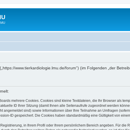
MU
 LMU
“ („https://www.tierkardiologie.lmu.de/forum“) (im Folgenden „der Betre
melt:
Boards mehrere Cookies. Cookies sind kleine Textdateien, die Ihr Browser als tem
 aktuelle ID Ihrer Sitzung (damit Ihnen alle Seitenaufrufe zugeordnet werden könne
cht angemeldet sind) sowie Informationen über Ihre Teilnahme an Umfragen (sofern
ession-ID gespeichert. Die Cookies haben standardmäßig eine Gültigkeit von einem 
 Registrierung, in Ihrem Profil oder Ihrem persönlichem Bereich angeben. Für die