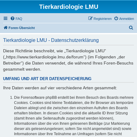
Tierkardiologie LMU
FAQ
Registrieren
Anmelden
S
Foren-Übersicht
u
Tierkardiologie LMU - Datenschutzerklärung
c
h
Diese Richtlinie beschreibt, wie „Tierkardiologie LMU“
(„https://www.tierkardiologie.lmu.de/forum“) (im Folgenden „der
e
Betreiber“) die Daten verwendet, die während Ihres Foren-Besuchs
gesammelt werden.
UMFANG UND ART DER DATENSPEICHERUNG
Ihre Daten werden auf vier verschiedene Arten gesammelt:
Die Forensoftware phpBB erstellt bei Ihrem Besuch des Boards mehrere
Cookies. Cookies sind kleine Textdateien, die Ihr Browser als temporäre
Dateien ablegt und die zwischen den einzelnen Aufrufen des Boards
erhalten bleiben. In diesen Cookies sind die aktuelle ID Ihrer Sitzung
(damit Ihnen alle Seitenaufrufe zugeordnet werden können),
Informationen über die von Ihnen gelesenen Beiträge (zur Markierung
dieser als gelesen/ungelesen; sofern Sie nicht angemeldet sind) sowie
Informationen über Ihre Teilnahme an Umfragen (sofern Sie nicht