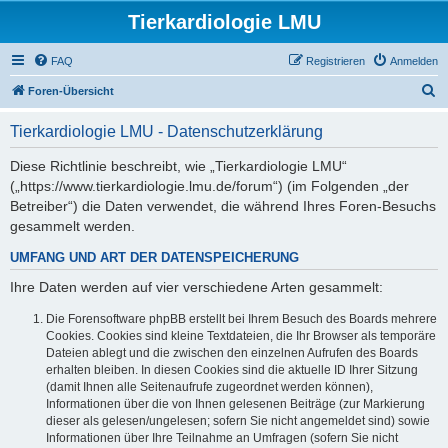
Tierkardiologie LMU
FAQ
Registrieren
Anmelden
S
Foren-Übersicht
u
Tierkardiologie LMU - Datenschutzerklärung
c
h
Diese Richtlinie beschreibt, wie „Tierkardiologie LMU“
(„https://www.tierkardiologie.lmu.de/forum“) (im Folgenden „der
e
Betreiber“) die Daten verwendet, die während Ihres Foren-Besuchs
gesammelt werden.
UMFANG UND ART DER DATENSPEICHERUNG
Ihre Daten werden auf vier verschiedene Arten gesammelt:
Die Forensoftware phpBB erstellt bei Ihrem Besuch des Boards mehrere
Cookies. Cookies sind kleine Textdateien, die Ihr Browser als temporäre
Dateien ablegt und die zwischen den einzelnen Aufrufen des Boards
erhalten bleiben. In diesen Cookies sind die aktuelle ID Ihrer Sitzung
(damit Ihnen alle Seitenaufrufe zugeordnet werden können),
Informationen über die von Ihnen gelesenen Beiträge (zur Markierung
dieser als gelesen/ungelesen; sofern Sie nicht angemeldet sind) sowie
Informationen über Ihre Teilnahme an Umfragen (sofern Sie nicht