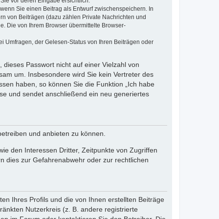
Sie vor deren Eingabe ersichtlich.
, wenn Sie einen Beitrag als Entwurf zwischenspeichern. In
ern von Beiträgen (dazu zählen Private Nachrichten und
e. Die von Ihrem Browser übermittelte Browser-
ei Umfragen, der Gelesen-Status von Ihren Beiträgen oder
 dieses Passwort nicht auf einer Vielzahl von
sam um. Insbesondere wird Sie kein Vertreter des
essen haben, so können Sie die Funktion „Ich habe
se und sendet anschließend ein neu generiertes
betreiben und anbieten zu können.
e den Interessen Dritter, Zeitpunkte von Zugriffen
n dies zur Gefahrenabwehr oder zur rechtlichen
n Ihres Profils und die von Ihnen erstellten Beiträge
änkten Nutzerkreis (z. B. andere registrierte