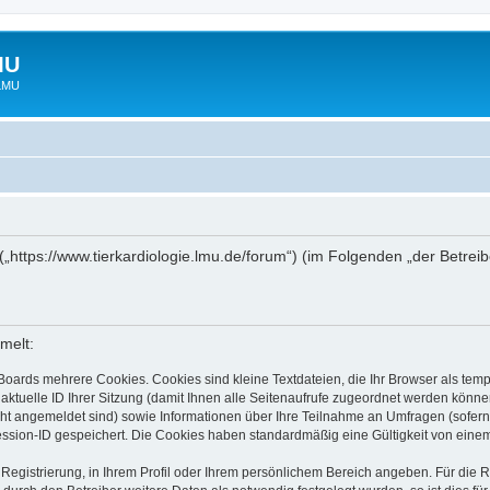
MU
 LMU
“ („https://www.tierkardiologie.lmu.de/forum“) (im Folgenden „der Betre
melt:
Boards mehrere Cookies. Cookies sind kleine Textdateien, die Ihr Browser als tem
 aktuelle ID Ihrer Sitzung (damit Ihnen alle Seitenaufrufe zugeordnet werden könne
cht angemeldet sind) sowie Informationen über Ihre Teilnahme an Umfragen (sofern
ession-ID gespeichert. Die Cookies haben standardmäßig eine Gültigkeit von einem 
 Registrierung, in Ihrem Profil oder Ihrem persönlichem Bereich angeben. Für die