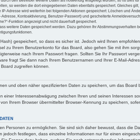
rch den Betreiber weitere Daten als notwendig festgelegt wurden, so ist dies für 
ellen, so werden die dort eingegebenen Daten ebenfalls gespeichert. Gleiches gilt
ie IP-Adresse wird weiterhin bei folgenden Aktionen gespeichert: Löschen und Änd
l-Adresse, Kontoaktivierung, Benutzer-Passwort) und gescheiterte Anmeldeversuch
ine?“-Funktion angezeigt und nicht dauerhaft gespeichert.
 dass weitere Daten gespeichert werden. Dazu gehören Ihr Abstimmungsverhalten b
htigungsfunktionen.
Hash) gespeichert, so dass es sicher ist. Jedoch wird Ihnen empfohlen,
el zu Ihrem Benutzerkonto für das Board, also gehen Sie mit ihm sorg
htigterweise nach Ihrem Passwort fragen. Sollten Sie Ihr Passwort verg
are fragt Sie dann nach Ihrem Benutzernamen und Ihrer E-Mail-Adres
 Board zugreifen können.
enen und oben näher spezifizierten Daten zu speichern, um das Board 
en einer Interessenabwägung zwischen Ihren und seinen Interessen sowi
von Ihrem Browser übermittelter Browser-Kennung zu speichern, sofer
 DATEN
n Personen zu ermöglichen. Sie sind sich daher bewusst, dass die Date
n jedoch festlegen, dass einzelne Informationen nur für einen eingeschr