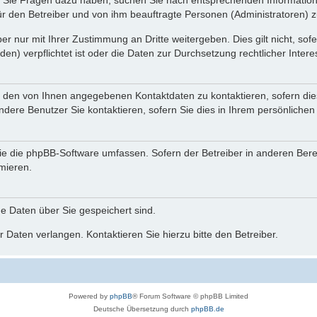
nn Sie Fragen dazu haben, suchen Sie nach entsprechenden Information
für den Betreiber und von ihm beauftragte Personen (Administratoren) z
r nur mit Ihrer Zustimmung an Dritte weitergeben. Dies gilt nicht, so
n) verpflichtet ist oder die Daten zur Durchsetzung rechtlicher Interes
r den von Ihnen angegebenen Kontaktdaten zu kontaktieren, sofern die
andere Benutzer Sie kontaktieren, sofern Sie dies in Ihrem persönlichen
, die die phpBB-Software umfassen. Sofern der Betreiber in anderen Be
rmieren.
he Daten über Sie gespeichert sind.
 Daten verlangen. Kontaktieren Sie hierzu bitte den Betreiber.
Powered by
phpBB
® Forum Software © phpBB Limited
Deutsche Übersetzung durch
phpBB.de