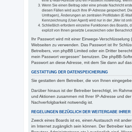
eine E-Mail-Adresse und ein Passwort notwendig. Wenn du
Wenn Sie einen Beitrag oder eine private Nachricht erst
diesen Fällen wird auch Ihre IP-Adresse gespeichert. D
Umfragen), Änderungen an zentralen Profildaten (E-Mai
Kennzeichnung (User Agent) wird nur in der „Wer ist onl
Schließlich erfordern einzelne Funktionen des Boards,
explizit von Ihnen gesetzte Lesezeichen oder Benachric
Ihr Passwort wird mit einer Einwege-Verschlüsselung (
Webseiten zu verwenden. Das Passwort ist Ihr Schlüss
Betreibers, von phpBB Limited oder ein Dritter berec
mein Passwort vergessen“ benutzen. Die phpBB-Softw
Passwort an diese Adresse, mit dem Sie dann auf das
GESTATTUNG DER DATENSPEICHERUNG
Sie gestatten dem Betreiber, die von Ihnen eingegeb
Darüber hinaus ist der Betreiber berechtigt, im Rahm
und Aktionen zusammen mit Ihrer IP-Adresse und der 
Nachverfolgbarkeit notwendig ist.
REGELUNGEN BEZÜGLICH DER WEITERGABE IHRER
Zweck eines Boards ist es, einen Austausch mit andere
im Internet zugänglich sein können. Der Betreiber kan