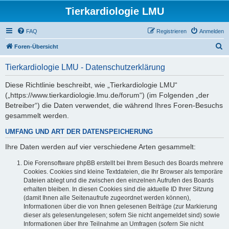
Tierkardiologie LMU
FAQ
Registrieren
Anmelden
S
Foren-Übersicht
u
Tierkardiologie LMU - Datenschutzerklärung
c
h
Diese Richtlinie beschreibt, wie „Tierkardiologie LMU“
(„https://www.tierkardiologie.lmu.de/forum“) (im Folgenden „der
e
Betreiber“) die Daten verwendet, die während Ihres Foren-Besuchs
gesammelt werden.
UMFANG UND ART DER DATENSPEICHERUNG
Ihre Daten werden auf vier verschiedene Arten gesammelt:
Die Forensoftware phpBB erstellt bei Ihrem Besuch des Boards mehrere
Cookies. Cookies sind kleine Textdateien, die Ihr Browser als temporäre
Dateien ablegt und die zwischen den einzelnen Aufrufen des Boards
erhalten bleiben. In diesen Cookies sind die aktuelle ID Ihrer Sitzung
(damit Ihnen alle Seitenaufrufe zugeordnet werden können),
Informationen über die von Ihnen gelesenen Beiträge (zur Markierung
dieser als gelesen/ungelesen; sofern Sie nicht angemeldet sind) sowie
Informationen über Ihre Teilnahme an Umfragen (sofern Sie nicht