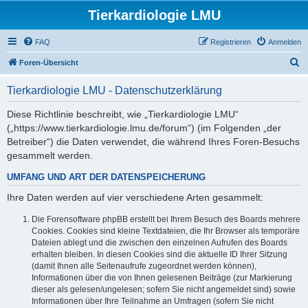
Tierkardiologie LMU
FAQ
Registrieren
Anmelden
S
Foren-Übersicht
u
Tierkardiologie LMU - Datenschutzerklärung
c
h
Diese Richtlinie beschreibt, wie „Tierkardiologie LMU“
(„https://www.tierkardiologie.lmu.de/forum“) (im Folgenden „der
e
Betreiber“) die Daten verwendet, die während Ihres Foren-Besuchs
gesammelt werden.
UMFANG UND ART DER DATENSPEICHERUNG
Ihre Daten werden auf vier verschiedene Arten gesammelt:
Die Forensoftware phpBB erstellt bei Ihrem Besuch des Boards mehrere
Cookies. Cookies sind kleine Textdateien, die Ihr Browser als temporäre
Dateien ablegt und die zwischen den einzelnen Aufrufen des Boards
erhalten bleiben. In diesen Cookies sind die aktuelle ID Ihrer Sitzung
(damit Ihnen alle Seitenaufrufe zugeordnet werden können),
Informationen über die von Ihnen gelesenen Beiträge (zur Markierung
dieser als gelesen/ungelesen; sofern Sie nicht angemeldet sind) sowie
Informationen über Ihre Teilnahme an Umfragen (sofern Sie nicht