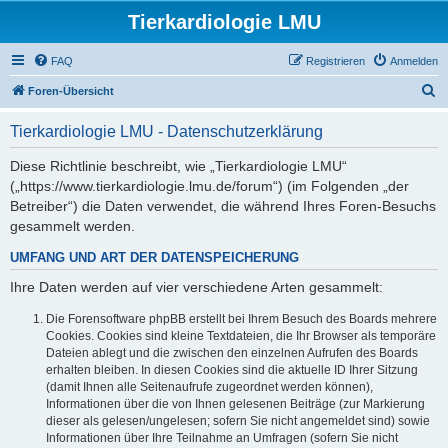
Tierkardiologie LMU
FAQ
Registrieren
Anmelden
S
Foren-Übersicht
u
Tierkardiologie LMU - Datenschutzerklärung
c
h
Diese Richtlinie beschreibt, wie „Tierkardiologie LMU“
(„https://www.tierkardiologie.lmu.de/forum“) (im Folgenden „der
e
Betreiber“) die Daten verwendet, die während Ihres Foren-Besuchs
gesammelt werden.
UMFANG UND ART DER DATENSPEICHERUNG
Ihre Daten werden auf vier verschiedene Arten gesammelt:
Die Forensoftware phpBB erstellt bei Ihrem Besuch des Boards mehrere
Cookies. Cookies sind kleine Textdateien, die Ihr Browser als temporäre
Dateien ablegt und die zwischen den einzelnen Aufrufen des Boards
erhalten bleiben. In diesen Cookies sind die aktuelle ID Ihrer Sitzung
(damit Ihnen alle Seitenaufrufe zugeordnet werden können),
Informationen über die von Ihnen gelesenen Beiträge (zur Markierung
dieser als gelesen/ungelesen; sofern Sie nicht angemeldet sind) sowie
Informationen über Ihre Teilnahme an Umfragen (sofern Sie nicht