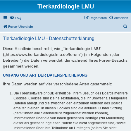
Tierkardiologie LMU
FAQ
Registrieren
Anmelden
S
Foren-Übersicht
u
Tierkardiologie LMU - Datenschutzerklärung
c
h
Diese Richtlinie beschreibt, wie „Tierkardiologie LMU“
(„https://www.tierkardiologie.lmu.de/forum“) (im Folgenden „der
e
Betreiber“) die Daten verwendet, die während Ihres Foren-Besuchs
gesammelt werden.
UMFANG UND ART DER DATENSPEICHERUNG
Ihre Daten werden auf vier verschiedene Arten gesammelt:
Die Forensoftware phpBB erstellt bei Ihrem Besuch des Boards mehrere
Cookies. Cookies sind kleine Textdateien, die Ihr Browser als temporäre
Dateien ablegt und die zwischen den einzelnen Aufrufen des Boards
erhalten bleiben. In diesen Cookies sind die aktuelle ID Ihrer Sitzung
(damit Ihnen alle Seitenaufrufe zugeordnet werden können),
Informationen über die von Ihnen gelesenen Beiträge (zur Markierung
dieser als gelesen/ungelesen; sofern Sie nicht angemeldet sind) sowie
Informationen über Ihre Teilnahme an Umfragen (sofern Sie nicht