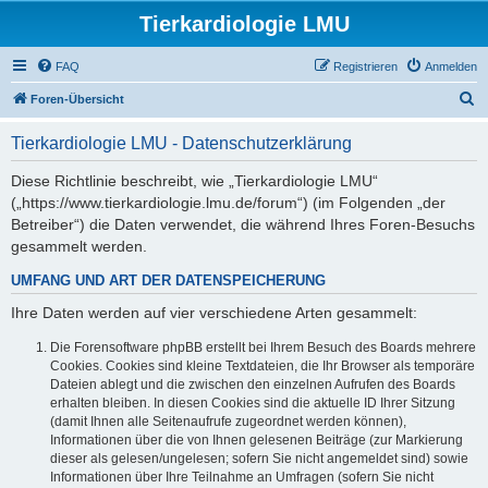
Tierkardiologie LMU
FAQ
Registrieren
Anmelden
S
Foren-Übersicht
u
Tierkardiologie LMU - Datenschutzerklärung
c
h
Diese Richtlinie beschreibt, wie „Tierkardiologie LMU“
(„https://www.tierkardiologie.lmu.de/forum“) (im Folgenden „der
e
Betreiber“) die Daten verwendet, die während Ihres Foren-Besuchs
gesammelt werden.
UMFANG UND ART DER DATENSPEICHERUNG
Ihre Daten werden auf vier verschiedene Arten gesammelt:
Die Forensoftware phpBB erstellt bei Ihrem Besuch des Boards mehrere
Cookies. Cookies sind kleine Textdateien, die Ihr Browser als temporäre
Dateien ablegt und die zwischen den einzelnen Aufrufen des Boards
erhalten bleiben. In diesen Cookies sind die aktuelle ID Ihrer Sitzung
(damit Ihnen alle Seitenaufrufe zugeordnet werden können),
Informationen über die von Ihnen gelesenen Beiträge (zur Markierung
dieser als gelesen/ungelesen; sofern Sie nicht angemeldet sind) sowie
Informationen über Ihre Teilnahme an Umfragen (sofern Sie nicht