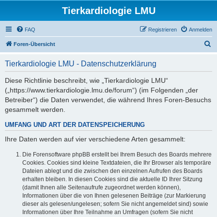
Tierkardiologie LMU
FAQ
Registrieren
Anmelden
S
Foren-Übersicht
u
Tierkardiologie LMU - Datenschutzerklärung
c
h
Diese Richtlinie beschreibt, wie „Tierkardiologie LMU“
(„https://www.tierkardiologie.lmu.de/forum“) (im Folgenden „der
e
Betreiber“) die Daten verwendet, die während Ihres Foren-Besuchs
gesammelt werden.
UMFANG UND ART DER DATENSPEICHERUNG
Ihre Daten werden auf vier verschiedene Arten gesammelt:
Die Forensoftware phpBB erstellt bei Ihrem Besuch des Boards mehrere
Cookies. Cookies sind kleine Textdateien, die Ihr Browser als temporäre
Dateien ablegt und die zwischen den einzelnen Aufrufen des Boards
erhalten bleiben. In diesen Cookies sind die aktuelle ID Ihrer Sitzung
(damit Ihnen alle Seitenaufrufe zugeordnet werden können),
Informationen über die von Ihnen gelesenen Beiträge (zur Markierung
dieser als gelesen/ungelesen; sofern Sie nicht angemeldet sind) sowie
Informationen über Ihre Teilnahme an Umfragen (sofern Sie nicht