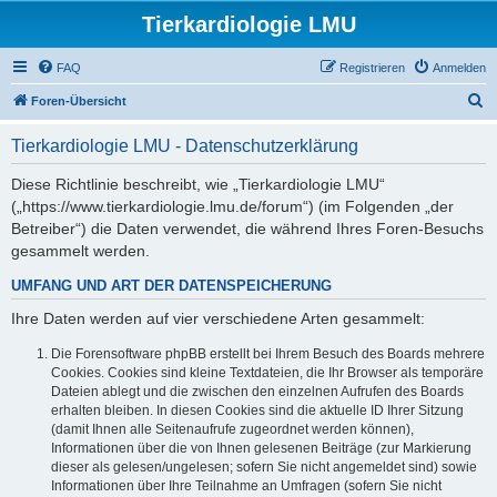
Tierkardiologie LMU
FAQ
Registrieren
Anmelden
S
Foren-Übersicht
u
Tierkardiologie LMU - Datenschutzerklärung
c
h
Diese Richtlinie beschreibt, wie „Tierkardiologie LMU“
(„https://www.tierkardiologie.lmu.de/forum“) (im Folgenden „der
e
Betreiber“) die Daten verwendet, die während Ihres Foren-Besuchs
gesammelt werden.
UMFANG UND ART DER DATENSPEICHERUNG
Ihre Daten werden auf vier verschiedene Arten gesammelt:
Die Forensoftware phpBB erstellt bei Ihrem Besuch des Boards mehrere
Cookies. Cookies sind kleine Textdateien, die Ihr Browser als temporäre
Dateien ablegt und die zwischen den einzelnen Aufrufen des Boards
erhalten bleiben. In diesen Cookies sind die aktuelle ID Ihrer Sitzung
(damit Ihnen alle Seitenaufrufe zugeordnet werden können),
Informationen über die von Ihnen gelesenen Beiträge (zur Markierung
dieser als gelesen/ungelesen; sofern Sie nicht angemeldet sind) sowie
Informationen über Ihre Teilnahme an Umfragen (sofern Sie nicht