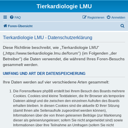
Tierkardiologie LMU
FAQ
Registrieren
Anmelden
S
Foren-Übersicht
u
Tierkardiologie LMU - Datenschutzerklärung
c
h
Diese Richtlinie beschreibt, wie „Tierkardiologie LMU“
(„https://www.tierkardiologie.lmu.de/forum“) (im Folgenden „der
e
Betreiber“) die Daten verwendet, die während Ihres Foren-Besuchs
gesammelt werden.
UMFANG UND ART DER DATENSPEICHERUNG
Ihre Daten werden auf vier verschiedene Arten gesammelt:
Die Forensoftware phpBB erstellt bei Ihrem Besuch des Boards mehrere
Cookies. Cookies sind kleine Textdateien, die Ihr Browser als temporäre
Dateien ablegt und die zwischen den einzelnen Aufrufen des Boards
erhalten bleiben. In diesen Cookies sind die aktuelle ID Ihrer Sitzung
(damit Ihnen alle Seitenaufrufe zugeordnet werden können),
Informationen über die von Ihnen gelesenen Beiträge (zur Markierung
dieser als gelesen/ungelesen; sofern Sie nicht angemeldet sind) sowie
Informationen über Ihre Teilnahme an Umfragen (sofern Sie nicht