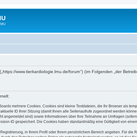
MU
 LMU
“ („https://www.tierkardiologie.lmu.de/forum“) (im Folgenden „der Betre
melt:
Boards mehrere Cookies. Cookies sind kleine Textdateien, die Ihr Browser als tem
 aktuelle ID Ihrer Sitzung (damit Ihnen alle Seitenaufrufe zugeordnet werden könne
cht angemeldet sind) sowie Informationen über Ihre Teilnahme an Umfragen (sofern
ession-ID gespeichert. Die Cookies haben standardmäßig eine Gültigkeit von einem 
 Registrierung, in Ihrem Profil oder Ihrem persönlichem Bereich angeben. Für die