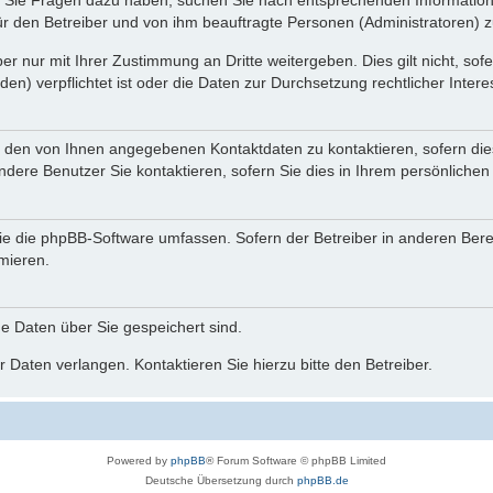
nn Sie Fragen dazu haben, suchen Sie nach entsprechenden Information
für den Betreiber und von ihm beauftragte Personen (Administratoren) z
r nur mit Ihrer Zustimmung an Dritte weitergeben. Dies gilt nicht, so
n) verpflichtet ist oder die Daten zur Durchsetzung rechtlicher Interes
r den von Ihnen angegebenen Kontaktdaten zu kontaktieren, sofern die
andere Benutzer Sie kontaktieren, sofern Sie dies in Ihrem persönlichen
, die die phpBB-Software umfassen. Sofern der Betreiber in anderen Be
rmieren.
he Daten über Sie gespeichert sind.
 Daten verlangen. Kontaktieren Sie hierzu bitte den Betreiber.
Powered by
phpBB
® Forum Software © phpBB Limited
Deutsche Übersetzung durch
phpBB.de