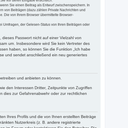
Sie vor deren Eingabe ersichtlich.
, wenn Sie einen Beitrag als Entwurf zwischenspeichern. In
ern von Beiträgen (dazu zählen Private Nachrichten und
e. Die von Ihrem Browser übermittelte Browser-
ei Umfragen, der Gelesen-Status von Ihren Beiträgen oder
 dieses Passwort nicht auf einer Vielzahl von
sam um. Insbesondere wird Sie kein Vertreter des
essen haben, so können Sie die Funktion „Ich habe
se und sendet anschließend ein neu generiertes
betreiben und anbieten zu können.
e den Interessen Dritter, Zeitpunkte von Zugriffen
n dies zur Gefahrenabwehr oder zur rechtlichen
n Ihres Profils und die von Ihnen erstellten Beiträge
änkten Nutzerkreis (z. B. andere registrierte