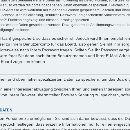
rch den Betreiber weitere Daten als notwendig festgelegt wurden, so ist dies für 
ellen, so werden die dort eingegebenen Daten ebenfalls gespeichert. Gleiches gilt
ie IP-Adresse wird weiterhin bei folgenden Aktionen gespeichert: Löschen und Änd
l-Adresse, Kontoaktivierung, Benutzer-Passwort) und gescheiterte Anmeldeversuch
ine?“-Funktion angezeigt und nicht dauerhaft gespeichert.
 dass weitere Daten gespeichert werden. Dazu gehören Ihr Abstimmungsverhalten b
htigungsfunktionen.
Hash) gespeichert, so dass es sicher ist. Jedoch wird Ihnen empfohlen,
el zu Ihrem Benutzerkonto für das Board, also gehen Sie mit ihm sorg
htigterweise nach Ihrem Passwort fragen. Sollten Sie Ihr Passwort verg
are fragt Sie dann nach Ihrem Benutzernamen und Ihrer E-Mail-Adres
 Board zugreifen können.
enen und oben näher spezifizierten Daten zu speichern, um das Board 
en einer Interessenabwägung zwischen Ihren und seinen Interessen sowi
von Ihrem Browser übermittelter Browser-Kennung zu speichern, sofer
 DATEN
n Personen zu ermöglichen. Sie sind sich daher bewusst, dass die Date
n jedoch festlegen, dass einzelne Informationen nur für einen eingeschr