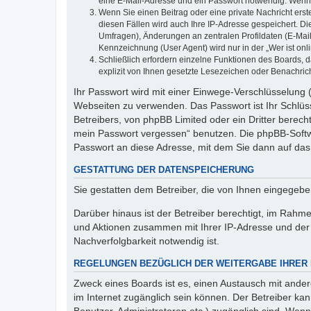
eine E-Mail-Adresse und ein Passwort notwendig. Wenn du
Wenn Sie einen Beitrag oder eine private Nachricht erst
diesen Fällen wird auch Ihre IP-Adresse gespeichert. D
Umfragen), Änderungen an zentralen Profildaten (E-Mai
Kennzeichnung (User Agent) wird nur in der „Wer ist onl
Schließlich erfordern einzelne Funktionen des Boards,
explizit von Ihnen gesetzte Lesezeichen oder Benachric
Ihr Passwort wird mit einer Einwege-Verschlüsselung (
Webseiten zu verwenden. Das Passwort ist Ihr Schlüss
Betreibers, von phpBB Limited oder ein Dritter berec
mein Passwort vergessen“ benutzen. Die phpBB-Softw
Passwort an diese Adresse, mit dem Sie dann auf das
GESTATTUNG DER DATENSPEICHERUNG
Sie gestatten dem Betreiber, die von Ihnen eingegeb
Darüber hinaus ist der Betreiber berechtigt, im Rahm
und Aktionen zusammen mit Ihrer IP-Adresse und der 
Nachverfolgbarkeit notwendig ist.
REGELUNGEN BEZÜGLICH DER WEITERGABE IHRER
Zweck eines Boards ist es, einen Austausch mit andere
im Internet zugänglich sein können. Der Betreiber kan