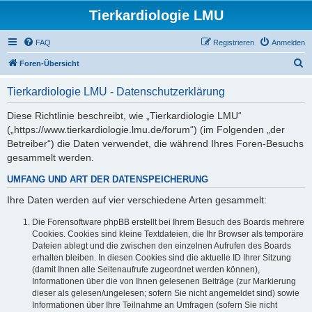
Tierkardiologie LMU
FAQ
Registrieren
Anmelden
S
Foren-Übersicht
u
Tierkardiologie LMU - Datenschutzerklärung
c
h
Diese Richtlinie beschreibt, wie „Tierkardiologie LMU“
(„https://www.tierkardiologie.lmu.de/forum“) (im Folgenden „der
e
Betreiber“) die Daten verwendet, die während Ihres Foren-Besuchs
gesammelt werden.
UMFANG UND ART DER DATENSPEICHERUNG
Ihre Daten werden auf vier verschiedene Arten gesammelt:
Die Forensoftware phpBB erstellt bei Ihrem Besuch des Boards mehrere
Cookies. Cookies sind kleine Textdateien, die Ihr Browser als temporäre
Dateien ablegt und die zwischen den einzelnen Aufrufen des Boards
erhalten bleiben. In diesen Cookies sind die aktuelle ID Ihrer Sitzung
(damit Ihnen alle Seitenaufrufe zugeordnet werden können),
Informationen über die von Ihnen gelesenen Beiträge (zur Markierung
dieser als gelesen/ungelesen; sofern Sie nicht angemeldet sind) sowie
Informationen über Ihre Teilnahme an Umfragen (sofern Sie nicht