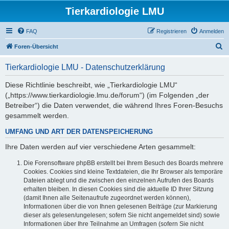
Tierkardiologie LMU
FAQ
Registrieren
Anmelden
S
Foren-Übersicht
u
Tierkardiologie LMU - Datenschutzerklärung
c
h
Diese Richtlinie beschreibt, wie „Tierkardiologie LMU“
(„https://www.tierkardiologie.lmu.de/forum“) (im Folgenden „der
e
Betreiber“) die Daten verwendet, die während Ihres Foren-Besuchs
gesammelt werden.
UMFANG UND ART DER DATENSPEICHERUNG
Ihre Daten werden auf vier verschiedene Arten gesammelt:
Die Forensoftware phpBB erstellt bei Ihrem Besuch des Boards mehrere
Cookies. Cookies sind kleine Textdateien, die Ihr Browser als temporäre
Dateien ablegt und die zwischen den einzelnen Aufrufen des Boards
erhalten bleiben. In diesen Cookies sind die aktuelle ID Ihrer Sitzung
(damit Ihnen alle Seitenaufrufe zugeordnet werden können),
Informationen über die von Ihnen gelesenen Beiträge (zur Markierung
dieser als gelesen/ungelesen; sofern Sie nicht angemeldet sind) sowie
Informationen über Ihre Teilnahme an Umfragen (sofern Sie nicht