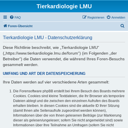
Tierkardiologie LMU
FAQ
Registrieren
Anmelden
S
Foren-Übersicht
u
Tierkardiologie LMU - Datenschutzerklärung
c
h
Diese Richtlinie beschreibt, wie „Tierkardiologie LMU“
(„https://www.tierkardiologie.lmu.de/forum“) (im Folgenden „der
e
Betreiber“) die Daten verwendet, die während Ihres Foren-Besuchs
gesammelt werden.
UMFANG UND ART DER DATENSPEICHERUNG
Ihre Daten werden auf vier verschiedene Arten gesammelt:
Die Forensoftware phpBB erstellt bei Ihrem Besuch des Boards mehrere
Cookies. Cookies sind kleine Textdateien, die Ihr Browser als temporäre
Dateien ablegt und die zwischen den einzelnen Aufrufen des Boards
erhalten bleiben. In diesen Cookies sind die aktuelle ID Ihrer Sitzung
(damit Ihnen alle Seitenaufrufe zugeordnet werden können),
Informationen über die von Ihnen gelesenen Beiträge (zur Markierung
dieser als gelesen/ungelesen; sofern Sie nicht angemeldet sind) sowie
Informationen über Ihre Teilnahme an Umfragen (sofern Sie nicht