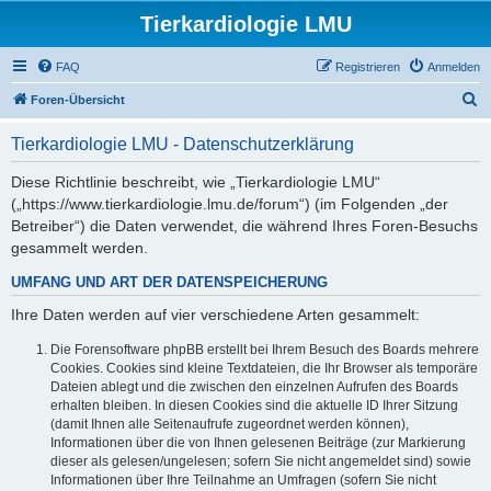
Tierkardiologie LMU
FAQ
Registrieren
Anmelden
S
Foren-Übersicht
u
Tierkardiologie LMU - Datenschutzerklärung
c
h
Diese Richtlinie beschreibt, wie „Tierkardiologie LMU“
(„https://www.tierkardiologie.lmu.de/forum“) (im Folgenden „der
e
Betreiber“) die Daten verwendet, die während Ihres Foren-Besuchs
gesammelt werden.
UMFANG UND ART DER DATENSPEICHERUNG
Ihre Daten werden auf vier verschiedene Arten gesammelt:
Die Forensoftware phpBB erstellt bei Ihrem Besuch des Boards mehrere
Cookies. Cookies sind kleine Textdateien, die Ihr Browser als temporäre
Dateien ablegt und die zwischen den einzelnen Aufrufen des Boards
erhalten bleiben. In diesen Cookies sind die aktuelle ID Ihrer Sitzung
(damit Ihnen alle Seitenaufrufe zugeordnet werden können),
Informationen über die von Ihnen gelesenen Beiträge (zur Markierung
dieser als gelesen/ungelesen; sofern Sie nicht angemeldet sind) sowie
Informationen über Ihre Teilnahme an Umfragen (sofern Sie nicht