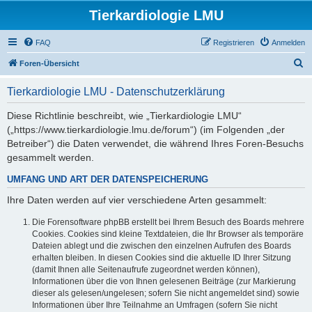
Tierkardiologie LMU
FAQ
Registrieren
Anmelden
S
Foren-Übersicht
u
Tierkardiologie LMU - Datenschutzerklärung
c
h
Diese Richtlinie beschreibt, wie „Tierkardiologie LMU“
(„https://www.tierkardiologie.lmu.de/forum“) (im Folgenden „der
e
Betreiber“) die Daten verwendet, die während Ihres Foren-Besuchs
gesammelt werden.
UMFANG UND ART DER DATENSPEICHERUNG
Ihre Daten werden auf vier verschiedene Arten gesammelt:
Die Forensoftware phpBB erstellt bei Ihrem Besuch des Boards mehrere
Cookies. Cookies sind kleine Textdateien, die Ihr Browser als temporäre
Dateien ablegt und die zwischen den einzelnen Aufrufen des Boards
erhalten bleiben. In diesen Cookies sind die aktuelle ID Ihrer Sitzung
(damit Ihnen alle Seitenaufrufe zugeordnet werden können),
Informationen über die von Ihnen gelesenen Beiträge (zur Markierung
dieser als gelesen/ungelesen; sofern Sie nicht angemeldet sind) sowie
Informationen über Ihre Teilnahme an Umfragen (sofern Sie nicht