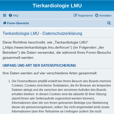
Tierkardiologie LMU
FAQ
Registrieren
Anmelden
S
Foren-Übersicht
u
Tierkardiologie LMU - Datenschutzerklärung
c
h
Diese Richtlinie beschreibt, wie „Tierkardiologie LMU“
(„https://www.tierkardiologie.lmu.de/forum“) (im Folgenden „der
e
Betreiber“) die Daten verwendet, die während Ihres Foren-Besuchs
gesammelt werden.
UMFANG UND ART DER DATENSPEICHERUNG
Ihre Daten werden auf vier verschiedene Arten gesammelt:
Die Forensoftware phpBB erstellt bei Ihrem Besuch des Boards mehrere
Cookies. Cookies sind kleine Textdateien, die Ihr Browser als temporäre
Dateien ablegt und die zwischen den einzelnen Aufrufen des Boards
erhalten bleiben. In diesen Cookies sind die aktuelle ID Ihrer Sitzung
(damit Ihnen alle Seitenaufrufe zugeordnet werden können),
Informationen über die von Ihnen gelesenen Beiträge (zur Markierung
dieser als gelesen/ungelesen; sofern Sie nicht angemeldet sind) sowie
Informationen über Ihre Teilnahme an Umfragen (sofern Sie nicht