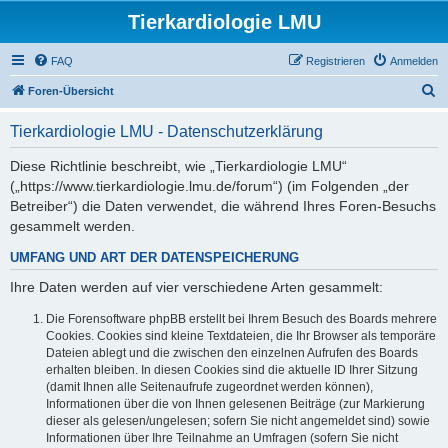
Tierkardiologie LMU
FAQ
Registrieren
Anmelden
S
Foren-Übersicht
u
Tierkardiologie LMU - Datenschutzerklärung
c
h
Diese Richtlinie beschreibt, wie „Tierkardiologie LMU“
(„https://www.tierkardiologie.lmu.de/forum“) (im Folgenden „der
e
Betreiber“) die Daten verwendet, die während Ihres Foren-Besuchs
gesammelt werden.
UMFANG UND ART DER DATENSPEICHERUNG
Ihre Daten werden auf vier verschiedene Arten gesammelt:
Die Forensoftware phpBB erstellt bei Ihrem Besuch des Boards mehrere
Cookies. Cookies sind kleine Textdateien, die Ihr Browser als temporäre
Dateien ablegt und die zwischen den einzelnen Aufrufen des Boards
erhalten bleiben. In diesen Cookies sind die aktuelle ID Ihrer Sitzung
(damit Ihnen alle Seitenaufrufe zugeordnet werden können),
Informationen über die von Ihnen gelesenen Beiträge (zur Markierung
dieser als gelesen/ungelesen; sofern Sie nicht angemeldet sind) sowie
Informationen über Ihre Teilnahme an Umfragen (sofern Sie nicht