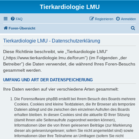
Tierkardiologie LMU
FAQ
Registrieren
Anmelden
S
Foren-Übersicht
u
Tierkardiologie LMU - Datenschutzerklärung
c
h
Diese Richtlinie beschreibt, wie „Tierkardiologie LMU“
(„https://www.tierkardiologie.lmu.de/forum“) (im Folgenden „der
e
Betreiber“) die Daten verwendet, die während Ihres Foren-Besuchs
gesammelt werden.
UMFANG UND ART DER DATENSPEICHERUNG
Ihre Daten werden auf vier verschiedene Arten gesammelt:
Die Forensoftware phpBB erstellt bei Ihrem Besuch des Boards mehrere
Cookies. Cookies sind kleine Textdateien, die Ihr Browser als temporäre
Dateien ablegt und die zwischen den einzelnen Aufrufen des Boards
erhalten bleiben. In diesen Cookies sind die aktuelle ID Ihrer Sitzung
(damit Ihnen alle Seitenaufrufe zugeordnet werden können),
Informationen über die von Ihnen gelesenen Beiträge (zur Markierung
dieser als gelesen/ungelesen; sofern Sie nicht angemeldet sind) sowie
Informationen über Ihre Teilnahme an Umfragen (sofern Sie nicht