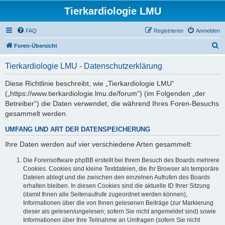
Tierkardiologie LMU
FAQ
Registrieren
Anmelden
S
Foren-Übersicht
u
Tierkardiologie LMU - Datenschutzerklärung
c
h
Diese Richtlinie beschreibt, wie „Tierkardiologie LMU“
(„https://www.tierkardiologie.lmu.de/forum“) (im Folgenden „der
e
Betreiber“) die Daten verwendet, die während Ihres Foren-Besuchs
gesammelt werden.
UMFANG UND ART DER DATENSPEICHERUNG
Ihre Daten werden auf vier verschiedene Arten gesammelt:
Die Forensoftware phpBB erstellt bei Ihrem Besuch des Boards mehrere
Cookies. Cookies sind kleine Textdateien, die Ihr Browser als temporäre
Dateien ablegt und die zwischen den einzelnen Aufrufen des Boards
erhalten bleiben. In diesen Cookies sind die aktuelle ID Ihrer Sitzung
(damit Ihnen alle Seitenaufrufe zugeordnet werden können),
Informationen über die von Ihnen gelesenen Beiträge (zur Markierung
dieser als gelesen/ungelesen; sofern Sie nicht angemeldet sind) sowie
Informationen über Ihre Teilnahme an Umfragen (sofern Sie nicht