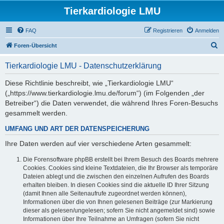
Tierkardiologie LMU
FAQ
Registrieren
Anmelden
S
Foren-Übersicht
u
Tierkardiologie LMU - Datenschutzerklärung
c
h
Diese Richtlinie beschreibt, wie „Tierkardiologie LMU“
(„https://www.tierkardiologie.lmu.de/forum“) (im Folgenden „der
e
Betreiber“) die Daten verwendet, die während Ihres Foren-Besuchs
gesammelt werden.
UMFANG UND ART DER DATENSPEICHERUNG
Ihre Daten werden auf vier verschiedene Arten gesammelt:
Die Forensoftware phpBB erstellt bei Ihrem Besuch des Boards mehrere
Cookies. Cookies sind kleine Textdateien, die Ihr Browser als temporäre
Dateien ablegt und die zwischen den einzelnen Aufrufen des Boards
erhalten bleiben. In diesen Cookies sind die aktuelle ID Ihrer Sitzung
(damit Ihnen alle Seitenaufrufe zugeordnet werden können),
Informationen über die von Ihnen gelesenen Beiträge (zur Markierung
dieser als gelesen/ungelesen; sofern Sie nicht angemeldet sind) sowie
Informationen über Ihre Teilnahme an Umfragen (sofern Sie nicht