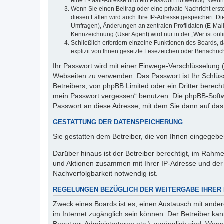
eine E-Mail-Adresse und ein Passwort notwendig. Wenn du
Wenn Sie einen Beitrag oder eine private Nachricht erst
diesen Fällen wird auch Ihre IP-Adresse gespeichert. D
Umfragen), Änderungen an zentralen Profildaten (E-Mai
Kennzeichnung (User Agent) wird nur in der „Wer ist onl
Schließlich erfordern einzelne Funktionen des Boards,
explizit von Ihnen gesetzte Lesezeichen oder Benachric
Ihr Passwort wird mit einer Einwege-Verschlüsselung (
Webseiten zu verwenden. Das Passwort ist Ihr Schlüss
Betreibers, von phpBB Limited oder ein Dritter berec
mein Passwort vergessen“ benutzen. Die phpBB-Softw
Passwort an diese Adresse, mit dem Sie dann auf das
GESTATTUNG DER DATENSPEICHERUNG
Sie gestatten dem Betreiber, die von Ihnen eingegeb
Darüber hinaus ist der Betreiber berechtigt, im Rahm
und Aktionen zusammen mit Ihrer IP-Adresse und der 
Nachverfolgbarkeit notwendig ist.
REGELUNGEN BEZÜGLICH DER WEITERGABE IHRER
Zweck eines Boards ist es, einen Austausch mit andere
im Internet zugänglich sein können. Der Betreiber kan