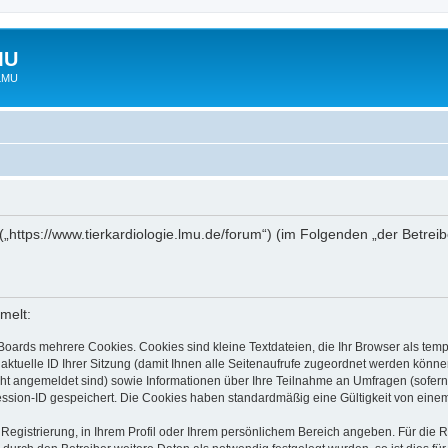
MU
 LMU
“ („https://www.tierkardiologie.lmu.de/forum“) (im Folgenden „der Betre
melt:
Boards mehrere Cookies. Cookies sind kleine Textdateien, die Ihr Browser als tem
 aktuelle ID Ihrer Sitzung (damit Ihnen alle Seitenaufrufe zugeordnet werden könne
cht angemeldet sind) sowie Informationen über Ihre Teilnahme an Umfragen (sofern
ession-ID gespeichert. Die Cookies haben standardmäßig eine Gültigkeit von einem 
 Registrierung, in Ihrem Profil oder Ihrem persönlichem Bereich angeben. Für die