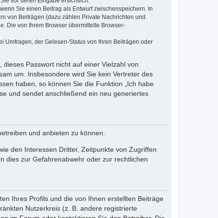
Sie vor deren Eingabe ersichtlich.
, wenn Sie einen Beitrag als Entwurf zwischenspeichern. In
ern von Beiträgen (dazu zählen Private Nachrichten und
e. Die von Ihrem Browser übermittelte Browser-
ei Umfragen, der Gelesen-Status von Ihren Beiträgen oder
 dieses Passwort nicht auf einer Vielzahl von
sam um. Insbesondere wird Sie kein Vertreter des
essen haben, so können Sie die Funktion „Ich habe
se und sendet anschließend ein neu generiertes
betreiben und anbieten zu können.
e den Interessen Dritter, Zeitpunkte von Zugriffen
n dies zur Gefahrenabwehr oder zur rechtlichen
n Ihres Profils und die von Ihnen erstellten Beiträge
änkten Nutzerkreis (z. B. andere registrierte