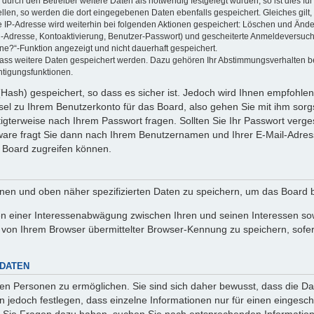
rch den Betreiber weitere Daten als notwendig festgelegt wurden, so ist dies für 
ellen, so werden die dort eingegebenen Daten ebenfalls gespeichert. Gleiches gilt
ie IP-Adresse wird weiterhin bei folgenden Aktionen gespeichert: Löschen und Änd
l-Adresse, Kontoaktivierung, Benutzer-Passwort) und gescheiterte Anmeldeversuch
ine?“-Funktion angezeigt und nicht dauerhaft gespeichert.
 dass weitere Daten gespeichert werden. Dazu gehören Ihr Abstimmungsverhalten b
htigungsfunktionen.
Hash) gespeichert, so dass es sicher ist. Jedoch wird Ihnen empfohlen,
el zu Ihrem Benutzerkonto für das Board, also gehen Sie mit ihm sorg
htigterweise nach Ihrem Passwort fragen. Sollten Sie Ihr Passwort verg
are fragt Sie dann nach Ihrem Benutzernamen und Ihrer E-Mail-Adres
 Board zugreifen können.
enen und oben näher spezifizierten Daten zu speichern, um das Board 
en einer Interessenabwägung zwischen Ihren und seinen Interessen sowi
von Ihrem Browser übermittelter Browser-Kennung zu speichern, sofer
 DATEN
n Personen zu ermöglichen. Sie sind sich daher bewusst, dass die Date
n jedoch festlegen, dass einzelne Informationen nur für einen eingeschr