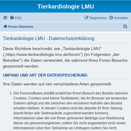
Tierkardiologie LMU
FAQ
Registrieren
Anmelden
S
Foren-Übersicht
u
Tierkardiologie LMU - Datenschutzerklärung
c
h
Diese Richtlinie beschreibt, wie „Tierkardiologie LMU“
(„https://www.tierkardiologie.lmu.de/forum“) (im Folgenden „der
e
Betreiber“) die Daten verwendet, die während Ihres Foren-Besuchs
gesammelt werden.
UMFANG UND ART DER DATENSPEICHERUNG
Ihre Daten werden auf vier verschiedene Arten gesammelt:
Die Forensoftware phpBB erstellt bei Ihrem Besuch des Boards mehrere
Cookies. Cookies sind kleine Textdateien, die Ihr Browser als temporäre
Dateien ablegt und die zwischen den einzelnen Aufrufen des Boards
erhalten bleiben. In diesen Cookies sind die aktuelle ID Ihrer Sitzung
(damit Ihnen alle Seitenaufrufe zugeordnet werden können),
Informationen über die von Ihnen gelesenen Beiträge (zur Markierung
dieser als gelesen/ungelesen; sofern Sie nicht angemeldet sind) sowie
Informationen über Ihre Teilnahme an Umfragen (sofern Sie nicht