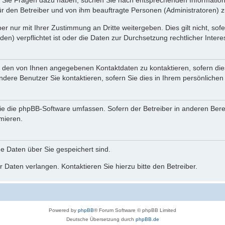
nn Sie Fragen dazu haben, suchen Sie nach entsprechenden Information
für den Betreiber und von ihm beauftragte Personen (Administratoren) z
r nur mit Ihrer Zustimmung an Dritte weitergeben. Dies gilt nicht, so
n) verpflichtet ist oder die Daten zur Durchsetzung rechtlicher Interes
r den von Ihnen angegebenen Kontaktdaten zu kontaktieren, sofern die
andere Benutzer Sie kontaktieren, sofern Sie dies in Ihrem persönlichen
, die die phpBB-Software umfassen. Sofern der Betreiber in anderen Be
rmieren.
he Daten über Sie gespeichert sind.
 Daten verlangen. Kontaktieren Sie hierzu bitte den Betreiber.
Powered by
phpBB
® Forum Software © phpBB Limited
Deutsche Übersetzung durch
phpBB.de