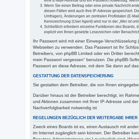
eine E-Mail-Adresse und ein Passwort notwendig. Wenn du
Wenn Sie einen Beitrag oder eine private Nachricht erst
diesen Fällen wird auch Ihre IP-Adresse gespeichert. D
Umfragen), Änderungen an zentralen Profildaten (E-Mai
Kennzeichnung (User Agent) wird nur in der „Wer ist onl
Schließlich erfordern einzelne Funktionen des Boards,
explizit von Ihnen gesetzte Lesezeichen oder Benachric
Ihr Passwort wird mit einer Einwege-Verschlüsselung (
Webseiten zu verwenden. Das Passwort ist Ihr Schlüss
Betreibers, von phpBB Limited oder ein Dritter berec
mein Passwort vergessen“ benutzen. Die phpBB-Softw
Passwort an diese Adresse, mit dem Sie dann auf das
GESTATTUNG DER DATENSPEICHERUNG
Sie gestatten dem Betreiber, die von Ihnen eingegeb
Darüber hinaus ist der Betreiber berechtigt, im Rahm
und Aktionen zusammen mit Ihrer IP-Adresse und der 
Nachverfolgbarkeit notwendig ist.
REGELUNGEN BEZÜGLICH DER WEITERGABE IHRER
Zweck eines Boards ist es, einen Austausch mit andere
im Internet zugänglich sein können. Der Betreiber kan