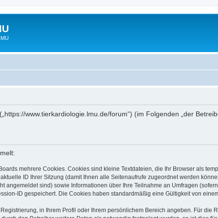
MU
 LMU
“ („https://www.tierkardiologie.lmu.de/forum“) (im Folgenden „der Betre
melt:
Boards mehrere Cookies. Cookies sind kleine Textdateien, die Ihr Browser als tem
 aktuelle ID Ihrer Sitzung (damit Ihnen alle Seitenaufrufe zugeordnet werden könne
cht angemeldet sind) sowie Informationen über Ihre Teilnahme an Umfragen (sofern
ession-ID gespeichert. Die Cookies haben standardmäßig eine Gültigkeit von einem 
 Registrierung, in Ihrem Profil oder Ihrem persönlichem Bereich angeben. Für die