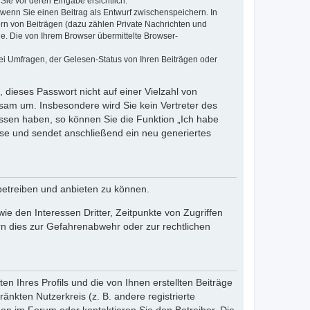
Sie vor deren Eingabe ersichtlich.
, wenn Sie einen Beitrag als Entwurf zwischenspeichern. In
ern von Beiträgen (dazu zählen Private Nachrichten und
e. Die von Ihrem Browser übermittelte Browser-
ei Umfragen, der Gelesen-Status von Ihren Beiträgen oder
 dieses Passwort nicht auf einer Vielzahl von
sam um. Insbesondere wird Sie kein Vertreter des
essen haben, so können Sie die Funktion „Ich habe
se und sendet anschließend ein neu generiertes
betreiben und anbieten zu können.
e den Interessen Dritter, Zeitpunkte von Zugriffen
n dies zur Gefahrenabwehr oder zur rechtlichen
n Ihres Profils und die von Ihnen erstellten Beiträge
änkten Nutzerkreis (z. B. andere registrierte