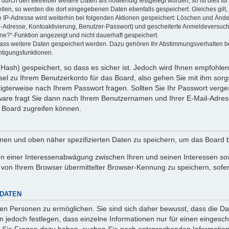
rch den Betreiber weitere Daten als notwendig festgelegt wurden, so ist dies für 
ellen, so werden die dort eingegebenen Daten ebenfalls gespeichert. Gleiches gilt
ie IP-Adresse wird weiterhin bei folgenden Aktionen gespeichert: Löschen und Änd
l-Adresse, Kontoaktivierung, Benutzer-Passwort) und gescheiterte Anmeldeversuch
ine?“-Funktion angezeigt und nicht dauerhaft gespeichert.
 dass weitere Daten gespeichert werden. Dazu gehören Ihr Abstimmungsverhalten b
htigungsfunktionen.
Hash) gespeichert, so dass es sicher ist. Jedoch wird Ihnen empfohlen,
el zu Ihrem Benutzerkonto für das Board, also gehen Sie mit ihm sorg
htigterweise nach Ihrem Passwort fragen. Sollten Sie Ihr Passwort verg
are fragt Sie dann nach Ihrem Benutzernamen und Ihrer E-Mail-Adres
 Board zugreifen können.
enen und oben näher spezifizierten Daten zu speichern, um das Board 
en einer Interessenabwägung zwischen Ihren und seinen Interessen sowi
von Ihrem Browser übermittelter Browser-Kennung zu speichern, sofer
 DATEN
n Personen zu ermöglichen. Sie sind sich daher bewusst, dass die Date
n jedoch festlegen, dass einzelne Informationen nur für einen eingeschr