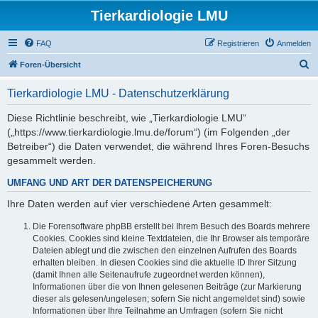
Tierkardiologie LMU
FAQ
Registrieren
Anmelden
S
Foren-Übersicht
u
Tierkardiologie LMU - Datenschutzerklärung
c
h
Diese Richtlinie beschreibt, wie „Tierkardiologie LMU“
(„https://www.tierkardiologie.lmu.de/forum“) (im Folgenden „der
e
Betreiber“) die Daten verwendet, die während Ihres Foren-Besuchs
gesammelt werden.
UMFANG UND ART DER DATENSPEICHERUNG
Ihre Daten werden auf vier verschiedene Arten gesammelt:
Die Forensoftware phpBB erstellt bei Ihrem Besuch des Boards mehrere
Cookies. Cookies sind kleine Textdateien, die Ihr Browser als temporäre
Dateien ablegt und die zwischen den einzelnen Aufrufen des Boards
erhalten bleiben. In diesen Cookies sind die aktuelle ID Ihrer Sitzung
(damit Ihnen alle Seitenaufrufe zugeordnet werden können),
Informationen über die von Ihnen gelesenen Beiträge (zur Markierung
dieser als gelesen/ungelesen; sofern Sie nicht angemeldet sind) sowie
Informationen über Ihre Teilnahme an Umfragen (sofern Sie nicht