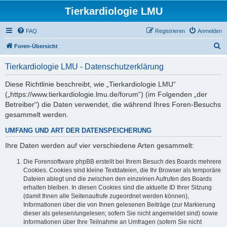
Tierkardiologie LMU
FAQ
Registrieren
Anmelden
S
Foren-Übersicht
u
Tierkardiologie LMU - Datenschutzerklärung
c
h
Diese Richtlinie beschreibt, wie „Tierkardiologie LMU“
(„https://www.tierkardiologie.lmu.de/forum“) (im Folgenden „der
e
Betreiber“) die Daten verwendet, die während Ihres Foren-Besuchs
gesammelt werden.
UMFANG UND ART DER DATENSPEICHERUNG
Ihre Daten werden auf vier verschiedene Arten gesammelt:
Die Forensoftware phpBB erstellt bei Ihrem Besuch des Boards mehrere
Cookies. Cookies sind kleine Textdateien, die Ihr Browser als temporäre
Dateien ablegt und die zwischen den einzelnen Aufrufen des Boards
erhalten bleiben. In diesen Cookies sind die aktuelle ID Ihrer Sitzung
(damit Ihnen alle Seitenaufrufe zugeordnet werden können),
Informationen über die von Ihnen gelesenen Beiträge (zur Markierung
dieser als gelesen/ungelesen; sofern Sie nicht angemeldet sind) sowie
Informationen über Ihre Teilnahme an Umfragen (sofern Sie nicht