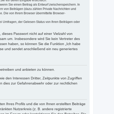
Sie vor deren Eingabe ersichtlich.
, wenn Sie einen Beitrag als Entwurf zwischenspeichern. In
ern von Beiträgen (dazu zählen Private Nachrichten und
e. Die von Ihrem Browser übermittelte Browser-
ei Umfragen, der Gelesen-Status von Ihren Beiträgen oder
 dieses Passwort nicht auf einer Vielzahl von
sam um. Insbesondere wird Sie kein Vertreter des
essen haben, so können Sie die Funktion „Ich habe
se und sendet anschließend ein neu generiertes
betreiben und anbieten zu können.
e den Interessen Dritter, Zeitpunkte von Zugriffen
n dies zur Gefahrenabwehr oder zur rechtlichen
n Ihres Profils und die von Ihnen erstellten Beiträge
änkten Nutzerkreis (z. B. andere registrierte