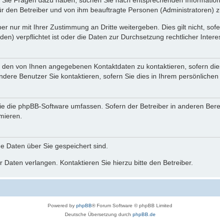
nn Sie Fragen dazu haben, suchen Sie nach entsprechenden Information
für den Betreiber und von ihm beauftragte Personen (Administratoren) z
r nur mit Ihrer Zustimmung an Dritte weitergeben. Dies gilt nicht, so
n) verpflichtet ist oder die Daten zur Durchsetzung rechtlicher Interes
r den von Ihnen angegebenen Kontaktdaten zu kontaktieren, sofern die
andere Benutzer Sie kontaktieren, sofern Sie dies in Ihrem persönlichen
, die die phpBB-Software umfassen. Sofern der Betreiber in anderen Be
rmieren.
he Daten über Sie gespeichert sind.
 Daten verlangen. Kontaktieren Sie hierzu bitte den Betreiber.
Powered by
phpBB
® Forum Software © phpBB Limited
Deutsche Übersetzung durch
phpBB.de