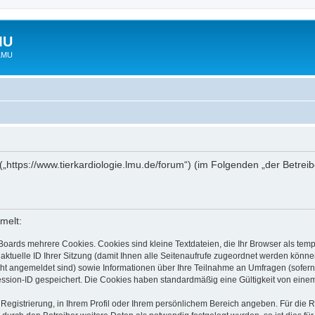
MU
 LMU
“ („https://www.tierkardiologie.lmu.de/forum“) (im Folgenden „der Betre
melt:
Boards mehrere Cookies. Cookies sind kleine Textdateien, die Ihr Browser als tem
 aktuelle ID Ihrer Sitzung (damit Ihnen alle Seitenaufrufe zugeordnet werden könne
cht angemeldet sind) sowie Informationen über Ihre Teilnahme an Umfragen (sofern
ession-ID gespeichert. Die Cookies haben standardmäßig eine Gültigkeit von einem 
 Registrierung, in Ihrem Profil oder Ihrem persönlichem Bereich angeben. Für die