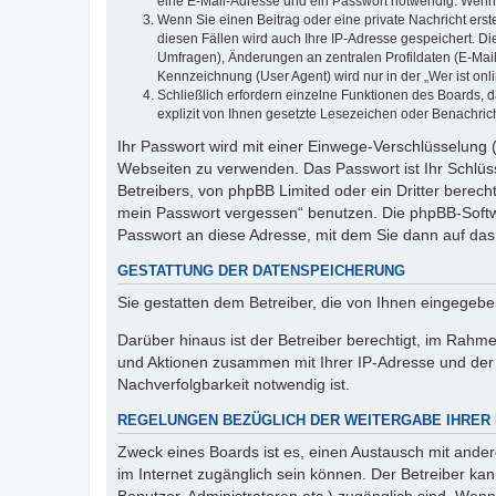
eine E-Mail-Adresse und ein Passwort notwendig. Wenn du
Wenn Sie einen Beitrag oder eine private Nachricht erst
diesen Fällen wird auch Ihre IP-Adresse gespeichert. D
Umfragen), Änderungen an zentralen Profildaten (E-Mai
Kennzeichnung (User Agent) wird nur in der „Wer ist onl
Schließlich erfordern einzelne Funktionen des Boards,
explizit von Ihnen gesetzte Lesezeichen oder Benachric
Ihr Passwort wird mit einer Einwege-Verschlüsselung (
Webseiten zu verwenden. Das Passwort ist Ihr Schlüss
Betreibers, von phpBB Limited oder ein Dritter berec
mein Passwort vergessen“ benutzen. Die phpBB-Softw
Passwort an diese Adresse, mit dem Sie dann auf das
GESTATTUNG DER DATENSPEICHERUNG
Sie gestatten dem Betreiber, die von Ihnen eingegeb
Darüber hinaus ist der Betreiber berechtigt, im Rahm
und Aktionen zusammen mit Ihrer IP-Adresse und der 
Nachverfolgbarkeit notwendig ist.
REGELUNGEN BEZÜGLICH DER WEITERGABE IHRER
Zweck eines Boards ist es, einen Austausch mit andere
im Internet zugänglich sein können. Der Betreiber kan