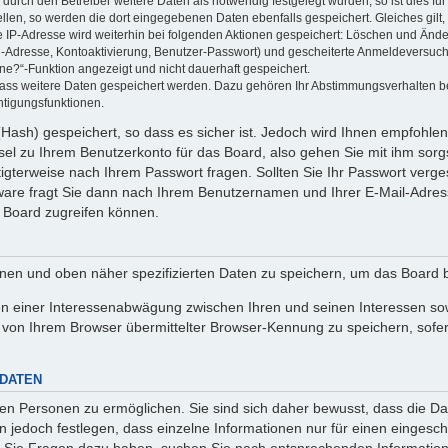
rch den Betreiber weitere Daten als notwendig festgelegt wurden, so ist dies für 
ellen, so werden die dort eingegebenen Daten ebenfalls gespeichert. Gleiches gilt
ie IP-Adresse wird weiterhin bei folgenden Aktionen gespeichert: Löschen und Änd
l-Adresse, Kontoaktivierung, Benutzer-Passwort) und gescheiterte Anmeldeversuch
ine?“-Funktion angezeigt und nicht dauerhaft gespeichert.
 dass weitere Daten gespeichert werden. Dazu gehören Ihr Abstimmungsverhalten b
htigungsfunktionen.
Hash) gespeichert, so dass es sicher ist. Jedoch wird Ihnen empfohlen,
el zu Ihrem Benutzerkonto für das Board, also gehen Sie mit ihm sorg
htigterweise nach Ihrem Passwort fragen. Sollten Sie Ihr Passwort verg
are fragt Sie dann nach Ihrem Benutzernamen und Ihrer E-Mail-Adres
 Board zugreifen können.
enen und oben näher spezifizierten Daten zu speichern, um das Board 
en einer Interessenabwägung zwischen Ihren und seinen Interessen sowi
von Ihrem Browser übermittelter Browser-Kennung zu speichern, sofer
 DATEN
n Personen zu ermöglichen. Sie sind sich daher bewusst, dass die Date
n jedoch festlegen, dass einzelne Informationen nur für einen eingeschr